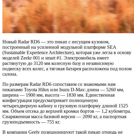
Новый Radar RD6 — это пикап с несущим кузовом,
построенный на усиленной модульной платформе SEA
(Sustainable Experience Architecture), которая уже легла в основу
моделей Zeekr 001 и smart #1. Электромобиль имеет
растянутую до 3120 мм колесную базу и независимую
подвеску всех колес, а тяговая батарея расположена под полом
салона.
По размерам Radar RD6 сопоставим со знакомыми нам
пикапами Toyota Hilux или Isuzu D-Max: длина — 5260 мм,
ширина — 1900 мм, высота — 1830 мм. Единственная
конфигурация предусматривает полноценную
четырехдверную кабину и грузовую платформу длиной 1525
мм. Объем отсека до верхней кромки бортов — 1,2 кубометра.
Снаряженная масса базовой версии — 2090 кг, а паспортная
грузоподъемность — 755 кг.
В компании Geely позиционируют такой пикап отнюдь не