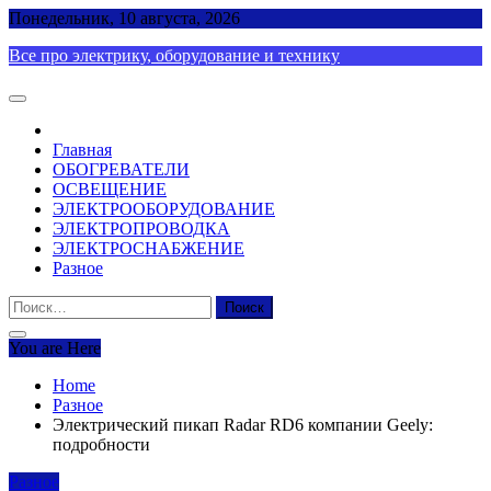
Skip
Понедельник, 10 августа, 2026
to
Все про электрику, оборудование и технику
content
Главная
ОБОГРЕВАТЕЛИ
ОСВЕЩЕНИЕ
ЭЛЕКТРООБОРУДОВАНИЕ
ЭЛЕКТРОПРОВОДКА
ЭЛЕКТРОСНАБЖЕНИЕ
Разное
Найти:
You are Here
Home
Разное
Электрический пикап Radar RD6 компании Geely:
подробности
Разное