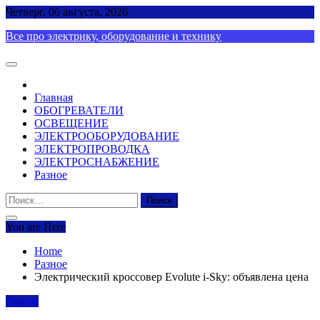
Skip
Четверг, 06 августа, 2026
to
Все про электрику, оборудование и технику
content
Главная
ОБОГРЕВАТЕЛИ
ОСВЕЩЕНИЕ
ЭЛЕКТРООБОРУДОВАНИЕ
ЭЛЕКТРОПРОВОДКА
ЭЛЕКТРОСНАБЖЕНИЕ
Разное
Найти:
You are Here
Home
Разное
Электрический кроссовер Evolute i-Sky: объявлена цена
Разное