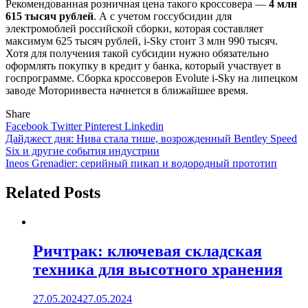
Рекомендованная розничная цена такого кроссовера —
4 млн
615 тысяч рублей
. А с учетом госсубсидии для
электромоблей российской сборки, которая составляет
максимум 625 тысяч рублей, i-Sky стоит 3 млн 990 тысяч.
Хотя для получения такой субсидии нужно обязательно
оформлять покупку в кредит у банка, который участвует в
госпрограмме. Сборка кроссоверов Evolute i-Sky на липецком
заводе Моторинвеста начнется в ближайшее время.
Share
Facebook
Twitter
Pinterest
Linkedin
Навигация
Дайджест дня: Нива стала тише, возрожденный Bentley Speed
Six и другие события индустрии
по
Ineos Grenadier: серийный пикап и водородный прототип
записям
Related Posts
Ричтрак: ключевая складская
техника для высотного хранения
27.05.2024
27.05.2024