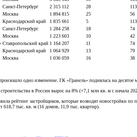
Санкт-Петербург
2 315 112
28
113
Москва
1 894 815
25
56
Краснодарский край
1 835 661
5
113
Санкт-Петербург
1 284 258
18
74
Москва
1 223 603
10
42
»
Ставропольский край
1 164 207
11
74
Краснодарский край
1 064 929
13
79
Москва
1 036 059
16
38
произошло одно изменение. ГК «Гранель» поднялась на десятое 
роительства в России вырос на 8% (+7,1 млн кв. м с начала 2021
ила рейтинг застройщиков, которые возводят новостройки по п
8,7 тыс. кв. м (16 домов, 11,9 тыс. квартир).