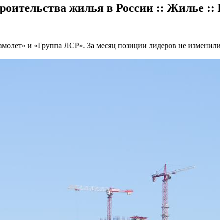
троительства жилья в России :: Жилье :
молет» и «Группа ЛСР». За месяц позиции лидеров не изменилис