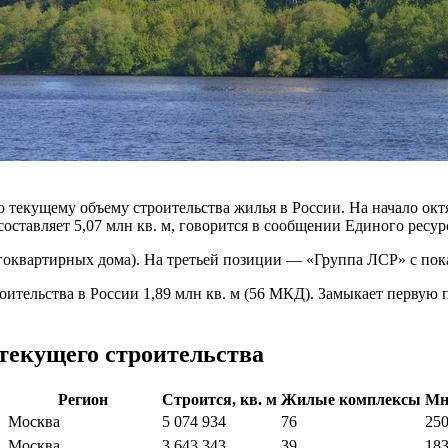
текущему объему строительства жилья в России. На начало октя
ставляет 5,07 млн кв. м, говорится в сообщении Единого ресур
огоквартирных дома). На третьей позиции — «Группа ЛСР» с пока
оительства в России 1,89 млн кв. м (56 МКД). Замыкает первую
 текущего строительства
Регион
Строится, кв. м
Жилые комплексы
Мн
Москва
5 074 934
76
25
Москва
3 643 343
39
18