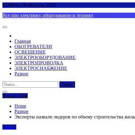
Skip
Суббота, 08 августа, 2026
to
Все про электрику, оборудование и технику
content
Главная
ОБОГРЕВАТЕЛИ
ОСВЕЩЕНИЕ
ЭЛЕКТРООБОРУДОВАНИЕ
ЭЛЕКТРОПРОВОДКА
ЭЛЕКТРОСНАБЖЕНИЕ
Разное
Найти:
You are Here
Home
Разное
Эксперты назвали лидеров по объему строительства жиль
Разное