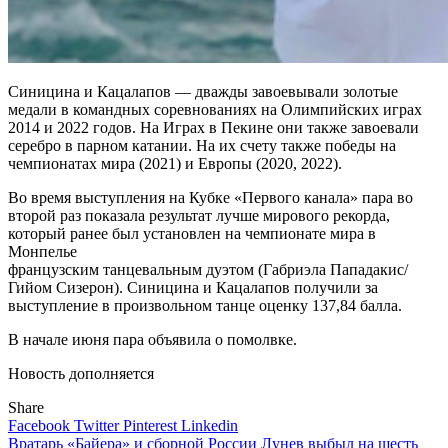
Синицина и Кацалапов — дважды завоевывали золотые
медали в командных соревнованиях на Олимпийских играх
2014 и 2022 годов. На Играх в Пекине они также завоевали
серебро в парном катании. На их счету также победы на
чемпионатах мира (2021) и Европы (2020, 2022).
Во время выступления на Кубке «Первого канала» пара во
второй раз показала результат лучше мирового рекорда,
который ранее был установлен на чемпионате мира в
Монпелье
французским танцевальным дуэтом (Габриэла Пападакис/
Гийом Сизерон). Синицина и Кацалапов получили за
выступление в произвольном танце оценку 137,84 балла.
В начале июня пара объявила о помолвке.
Новость дополняется
Share
Facebook
Twitter
Pinterest
Linkedin
Навигация
Вратарь «Байера» и сборной России Лунев выбыл на шесть