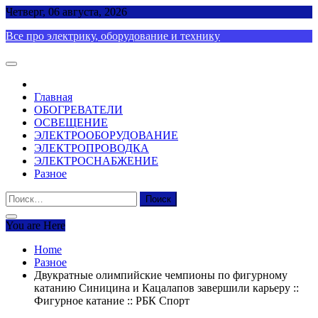
Skip
Четверг, 06 августа, 2026
to
Все про электрику, оборудование и технику
content
Главная
ОБОГРЕВАТЕЛИ
ОСВЕЩЕНИЕ
ЭЛЕКТРООБОРУДОВАНИЕ
ЭЛЕКТРОПРОВОДКА
ЭЛЕКТРОСНАБЖЕНИЕ
Разное
Найти:
You are Here
Home
Разное
Двукратные олимпийские чемпионы по фигурному
катанию Синицина и Кацалапов завершили карьеру ::
Фигурное катание :: РБК Спорт