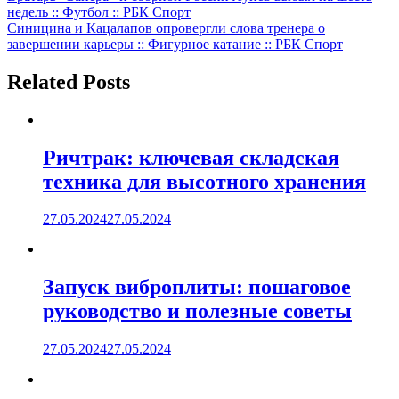
недель :: Футбол :: РБК Спорт
по
Синицина и Кацалапов опровергли слова тренера о
записям
завершении карьеры :: Фигурное катание :: РБК Спорт
Related Posts
Ричтрак: ключевая складская
техника для высотного хранения
27.05.2024
27.05.2024
Запуск виброплиты: пошаговое
руководство и полезные советы
27.05.2024
27.05.2024