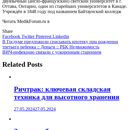
двуязычный (англо-французский) светский университет в г.
Оттава, Онтарио, один из старейших университетов в Канаде.
Учреждён в 1848 году под названием Байтаунский колледж
Читать MedikForum.ru в
Share
Facebook
Twitter
Pinterest
Linkedin
Навигация
В Госдуме предложили списывать ипотеку при рождении
третьего ребенка :: Деньги :: РБК Недвижимость
по
ВИЧ-инфекцию связали с ускоренным старением
записям
Related Posts
Ричтрак: ключевая складская
техника для высотного хранения
27.05.2024
27.05.2024