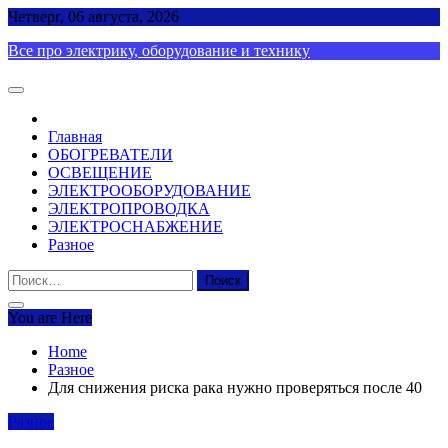
Skip
Четверг, 06 августа, 2026
to
Все про электрику, оборудование и технику
content
Главная
ОБОГРЕВАТЕЛИ
ОСВЕЩЕНИЕ
ЭЛЕКТРООБОРУДОВАНИЕ
ЭЛЕКТРОПРОВОДКА
ЭЛЕКТРОСНАБЖЕНИЕ
Разное
Найти:
You are Here
Home
Разное
Для снижения риска рака нужно проверяться после 40
Разное