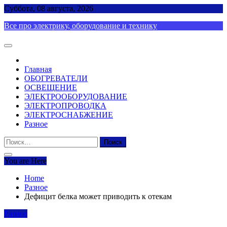
Skip
Суббота, 08 августа, 2026
to
Все про электрику, оборудование и технику
content
Главная
ОБОГРЕВАТЕЛИ
ОСВЕЩЕНИЕ
ЭЛЕКТРООБОРУДОВАНИЕ
ЭЛЕКТРОПРОВОДКА
ЭЛЕКТРОСНАБЖЕНИЕ
Разное
Найти:
You are Here
Home
Разное
Дефицит белка может приводить к отекам
Разное