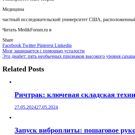
Медицина
частный исследовательский университет США, расположенный
Читать MedikForum.ru в
Share
Facebook
Twitter
Pinterest
Linkedin
Навигация
Мозг защищается с помощью усталости
Это диабет: пять необычных признаков высокого уровня сахара
по
записям
Related Posts
Ричтрак: ключевая складская техни
27.05.2024
27.05.2024
Запуск виброплиты: пошаговое руко