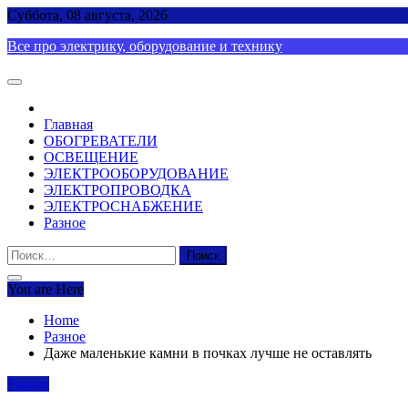
Skip
Суббота, 08 августа, 2026
to
Все про электрику, оборудование и технику
content
Главная
ОБОГРЕВАТЕЛИ
ОСВЕЩЕНИЕ
ЭЛЕКТРООБОРУДОВАНИЕ
ЭЛЕКТРОПРОВОДКА
ЭЛЕКТРОСНАБЖЕНИЕ
Разное
Найти:
You are Here
Home
Разное
Даже маленькие камни в почках лучше не оставлять
Разное