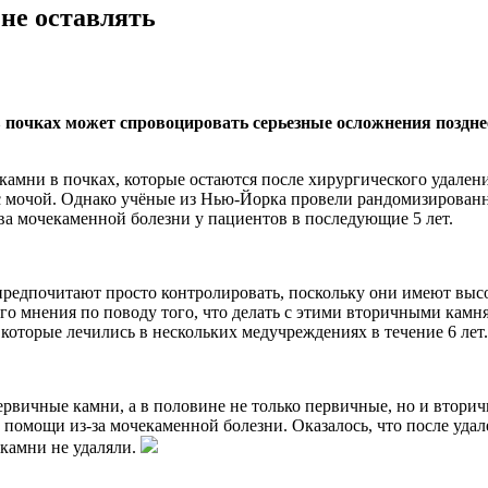
не оставлять
в почках может спровоцировать серьезные осложнения поздн
амни в почках, которые остаются после хирургического удалени
с мочой. Однако учёные из Нью-Йорка провели рандомизированно
ива мочекаменной болезни у пациентов в последующие 5 лет.
 предпочитают просто контролировать, поскольку они имеют выс
го мнения по поводу того, что делать с этими вторичными камн
которые лечились в нескольких медучреждениях в течение 6 лет
ервичные камни, а в половине не только первичные, но и вторич
помощи из-за мочекаменной болезни. Оказалось, что после уда
 камни не удаляли.