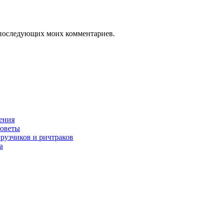
ля последующих моих комментариев.
нения
советы
грузчиков и ричтраков
а