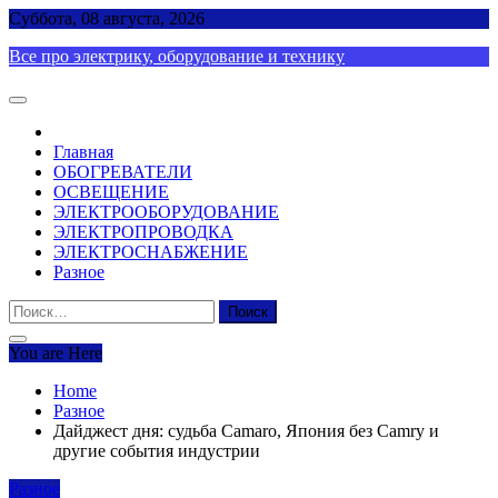
Skip
Суббота, 08 августа, 2026
to
Все про электрику, оборудование и технику
content
Главная
ОБОГРЕВАТЕЛИ
ОСВЕЩЕНИЕ
ЭЛЕКТРООБОРУДОВАНИЕ
ЭЛЕКТРОПРОВОДКА
ЭЛЕКТРОСНАБЖЕНИЕ
Разное
Найти:
You are Here
Home
Разное
Дайджест дня: судьба Camaro, Япония без Camry и
другие события индустрии
Разное