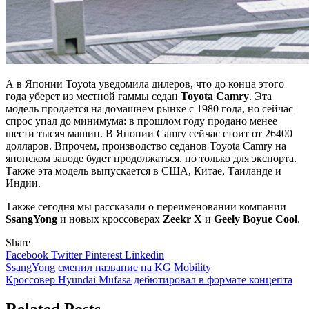
А в Японии Toyota уведомила дилеров, что до конца этого
года уберет из местной гаммы седан
Toyota Camry
. Эта
модель продается на домашнем рынке с 1980 года, но сейчас
спрос упал до минимума: в прошлом году продано менее
шести тысяч машин. В Японии Camry сейчас стоит от 26400
долларов. Впрочем, производство седанов Toyota Camry на
японском заводе будет продолжаться, но только для экспорта.
Также эта модель выпускается в США, Китае, Таиланде и
Индии.
Также сегодня мы рассказали о переименовании компании
SsangYong
и новых кроссоверах
Zeekr X
и
Geely Boyue Cool
.
Share
Facebook
Twitter
Pinterest
Linkedin
Навигация
SsangYong сменил название на KG Mobility
Кроссовер Hyundai Mufasa дебютировал в формате концепта
по
записям
Related Posts