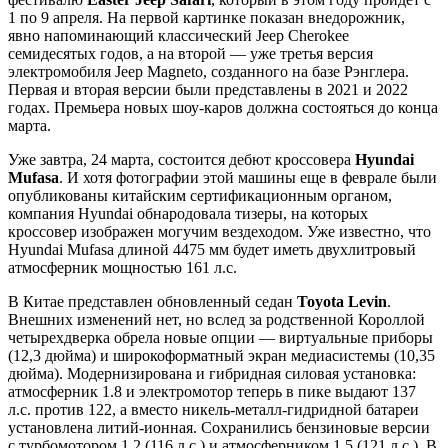
1 по 9 апреля. На первой картинке показан внедорожник,
явно напоминающий классический Jeep Cherokee
семидесятых годов, а на второй — уже третья версия
электромобиля Jeep Magneto, созданного на базе Рэнглера.
Первая и вторая версии были представлены в 2021 и 2022
годах. Премьера новых шоу-каров должна состояться до конца
марта.
Уже завтра, 24 марта, состоится дебют кроссовера
Hyundai
Mufasa
. И хотя фотографии этой машины еще в феврале были
опубликованы китайским сертификационным органом,
компания Hyundai обнародовала тизеры, на которых
кроссовер изображен могучим вездеходом. Уже известно, что
Hyundai Mufasa длиной 4475 мм будет иметь двухлитровый
атмосферник мощностью 161 л.с.
В Китае представлен обновленный седан
Toyota Levin
.
Внешних изменений нет, но вслед за родственной Короллой
четырехдверка обрела новые опции — виртуальные приборы
(12,3 дюйма) и широкоформатный экран медиасистемы (10,35
дюйма). Модернизирована и гибридная силовая установка:
атмосферник 1.8 и электромотор теперь в пике выдают 137
л.с. против 122, а вместо никель-металл-гидридной батареи
установлена литий-ионная. Сохранились бензиновые версии
с турбомотором 1.2 (116 л.с.) и атмосферником 1.5 (121 л.с.). В