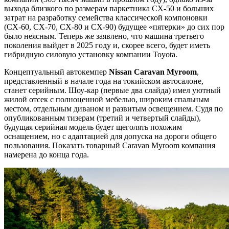
выхода близкого по размерам паркетника CX-50 и больших
затрат на разработку семейства классической компоновки
(CX-60, CX-70, CX-80 и CX-90) будущее «пятерки» до сих пор
было неясным. Теперь же заявлено, что машина третьего
поколения выйдет в 2025 году и, скорее всего, будет иметь
гибридную силовую установку компании Toyota.
Концептуальный автокемпер
Nissan
Caravan
Myroom
,
представленный в начале года на токийском автосалоне,
станет серийным. Шоу-кар (первые два слайда) имел уютный
жилой отсек с полноценной мебелью, широким спальным
местом, отдельным диваном и развитым освещением. Судя по
опубликованным тизерам (третий и четвертый слайды),
будущая серийная модель будет щеголять похожим
оснащением, но с адаптацией для допуска на дороги общего
пользования. Показать товарный Caravan Myroom компания
намерена до конца года.