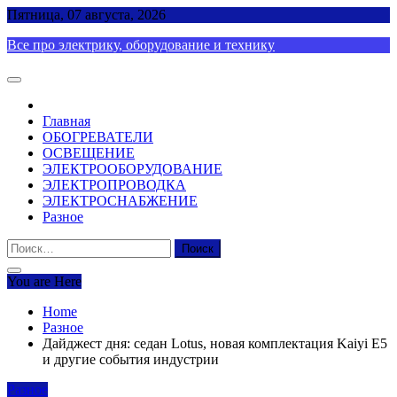
Skip
Пятница, 07 августа, 2026
to
Все про электрику, оборудование и технику
content
Главная
ОБОГРЕВАТЕЛИ
ОСВЕЩЕНИЕ
ЭЛЕКТРООБОРУДОВАНИЕ
ЭЛЕКТРОПРОВОДКА
ЭЛЕКТРОСНАБЖЕНИЕ
Разное
Найти:
You are Here
Home
Разное
Дайджест дня: седан Lotus, новая комплектация Kaiyi E5
и другие события индустрии
Разное