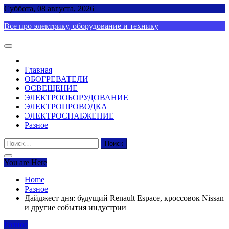
Skip
Суббота, 08 августа, 2026
to
Все про электрику, оборудование и технику
content
Главная
ОБОГРЕВАТЕЛИ
ОСВЕЩЕНИЕ
ЭЛЕКТРООБОРУДОВАНИЕ
ЭЛЕКТРОПРОВОДКА
ЭЛЕКТРОСНАБЖЕНИЕ
Разное
Найти:
You are Here
Home
Разное
Дайджест дня: будущий Renault Espace, кроссовок Nissan
и другие события индустрии
Разное