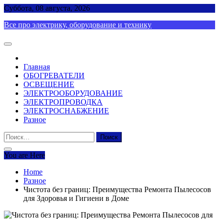
Skip
Суббота, 08 августа, 2026
to
Все про электрику, оборудование и технику
content
Главная
ОБОГРЕВАТЕЛИ
ОСВЕЩЕНИЕ
ЭЛЕКТРООБОРУДОВАНИЕ
ЭЛЕКТРОПРОВОДКА
ЭЛЕКТРОСНАБЖЕНИЕ
Разное
Найти:
You are Here
Home
Разное
Чистота без границ: Преимущества Ремонта Пылесосов
для Здоровья и Гигиени в Доме