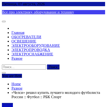
Skip
Пятница, 07 августа, 2026
to
Все про электрику, оборудование и технику
content
Главная
ОБОГРЕВАТЕЛИ
ОСВЕЩЕНИЕ
ЭЛЕКТРООБОРУДОВАНИЕ
ЭЛЕКТРОПРОВОДКА
ЭЛЕКТРОСНАБЖЕНИЕ
Разное
Найти:
You are Here
Home
Разное
«Челси» решил купить лучшего молодого футболиста
России :: Футбол :: РБК Спорт
Разное