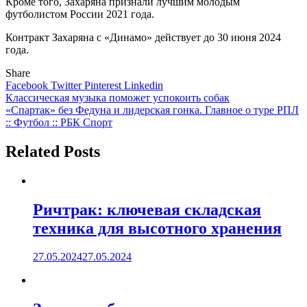
Кроме того, Захаряна признали лучшим молодым
футболистом России 2021 года.
Контракт Захаряна с «Динамо» действует до 30 июня 2024
года.
Share
Facebook
Twitter
Pinterest
Linkedin
Навигация
Классическая музыка поможет успокоить собак
«Спартак» без Федуна и лидерская гонка. Главное о туре РПЛ
по
:: Футбол :: РБК Спорт
записям
Related Posts
Ричтрак: ключевая складская
техника для высотного хранения
27.05.2024
27.05.2024