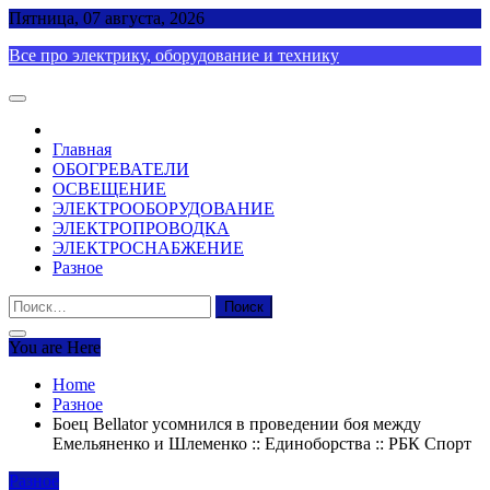
Skip
Пятница, 07 августа, 2026
to
Все про электрику, оборудование и технику
content
Главная
ОБОГРЕВАТЕЛИ
ОСВЕЩЕНИЕ
ЭЛЕКТРООБОРУДОВАНИЕ
ЭЛЕКТРОПРОВОДКА
ЭЛЕКТРОСНАБЖЕНИЕ
Разное
Найти:
You are Here
Home
Разное
Боец Bellator усомнился в проведении боя между
Емельяненко и Шлеменко :: Единоборства :: РБК Спорт
Разное