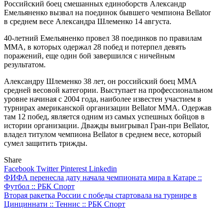
Российский боец смешанных единоборств Александр
Емельяненко вызвал на поединок бывшего чемпиона Bellator
в среднем весе Александра Шлеменко 14 августа.
40-летний Емельяненко провел 38 поединков по правилам
ММА, в которых одержал 28 побед и потерпел девять
поражений, еще один бой завершился с ничейным
результатом.
Александру Шлеменко 38 лет, он российский боец ММА
средней весовой категории. Выступает на профессиональном
уровне начиная с 2004 года, наиболее известен участием в
турнирах американской организации Bellator MMA. Одержав
там 12 побед, является одним из самых успешных бойцов в
истории организации. Дважды выигрывал Гран-при Bellator,
владел титулом чемпиона Bellator в среднем весе, который
сумел защитить трижды.
Share
Facebook
Twitter
Pinterest
Linkedin
Навигация
ФИФА перенесла дату начала чемпионата мира в Катаре ::
Футбол :: РБК Спорт
по
Вторая ракетка России с победы стартовала на турнире в
записям
Цинциннати :: Теннис :: РБК Спорт