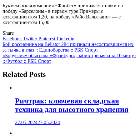
Букмекерская компания «Фонбет» принимает ставки на
победу «Барселоны» в первом туре Примеры с
коэффициентом 1,20, на победу «Райо Вальекано» — с
коэффициентом 15,00.
Share
Facebook
Twitter
Pinterest
Linkedin
Навигация
Бой россиянина на Bellator 284 признали несостоявшимся из-
за тычка в глаз :: Единоборства :: РБК Спорт
по
«Боруссия» обыграла «Фрайбург», забив три мяча за 10 минут
записям
:: Футбол :: РБК Спорт
Related Posts
Ричтрак: ключевая складская
техника для высотного хранения
27.05.2024
27.05.2024