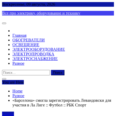
Skip
Воскресенье, 09 августа, 2026
to
Все про электрику, оборудование и технику
content
Главная
ОБОГРЕВАТЕЛИ
ОСВЕЩЕНИЕ
ЭЛЕКТРООБОРУДОВАНИЕ
ЭЛЕКТРОПРОВОДКА
ЭЛЕКТРОСНАБЖЕНИЕ
Разное
Найти:
You are Here
Home
Разное
«Барселона» смогла зарегистрировать Левандовски для
участия в Ла Лиге :: Футбол :: РБК Спорт
Разное