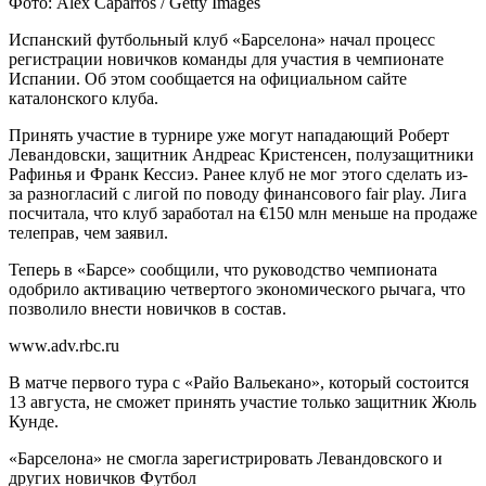
Фото: Alex Caparros / Getty Images
Испанский футбольный клуб «Барселона» начал процесс
регистрации новичков команды для участия в чемпионате
Испании. Об этом сообщается на официальном сайте
каталонского клуба.
Принять участие в турнире уже могут нападающий Роберт
Левандовски, защитник Андреас Кристенсен, полузащитники
Рафинья и Франк Кессиэ. Ранее клуб не мог этого сделать из-
за разногласий с лигой по поводу финансового fair play. Лига
посчитала, что клуб заработал на €150 млн меньше на продаже
телеправ, чем заявил.
Теперь в «Барсе» сообщили, что руководство чемпионата
одобрило активацию четвертого экономического рычага, что
позволило внести новичков в состав.
www.adv.rbc.ru
В матче первого тура с «Райо Вальекано», который состоится
13 августа, не сможет принять участие только защитник Жюль
Кунде.
«Барселона» не смогла зарегистрировать Левандовского и
других новичков
Футбол