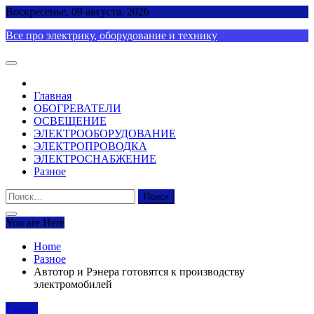
Skip
Воскресенье, 09 августа, 2026
to
Все про электрику, оборудование и технику
content
Главная
ОБОГРЕВАТЕЛИ
ОСВЕЩЕНИЕ
ЭЛЕКТРООБОРУДОВАНИЕ
ЭЛЕКТРОПРОВОДКА
ЭЛЕКТРОСНАБЖЕНИЕ
Разное
Найти:
You are Here
Home
Разное
Автотор и Рэнера готовятся к производству
электромобилей
Разное