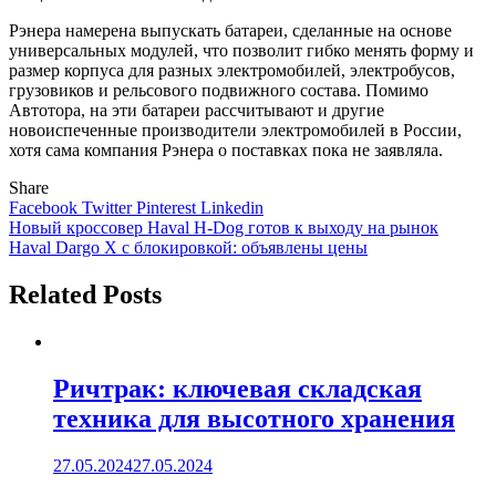
Рэнера намерена выпускать батареи, сделанные на основе
универсальных модулей, что позволит гибко менять форму и
размер корпуса для разных электромобилей, электробусов,
грузовиков и рельсового подвижного состава. Помимо
Автотора, на эти батареи рассчитывают и другие
новоиспеченные производители электромобилей в России,
хотя сама компания Рэнера о поставках пока не заявляла.
Share
Facebook
Twitter
Pinterest
Linkedin
Навигация
Новый кроссовер Haval H-Dog готов к выходу на рынок
Haval Dargo X с блокировкой: объявлены цены
по
записям
Related Posts
Ричтрак: ключевая складская
техника для высотного хранения
27.05.2024
27.05.2024