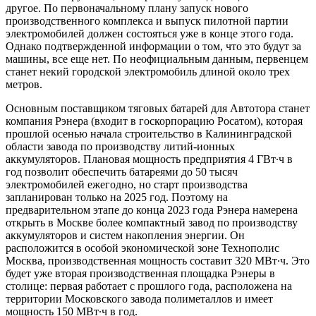
другое. По первоначальному плану запуск нового
производственного комплекса и выпуск пилотной партии
электромобилей должен состояться уже в конце этого года.
Однако подтвержденной информации о том, что это будут за
машины, все еще нет. По неофициальным данным, первенцем
станет некий городской электромобиль длиной около трех
метров.
Основным поставщиком тяговых батарей для Автотора станет
компания Рэнера (входит в госкорпорацию Росатом), которая
прошлой осенью начала строительство в Калининградской
области завода по производству литий-ионных
аккумуляторов. Плановая мощность предприятия 4 ГВт∙ч в
год позволит обеспечить батареями до 50 тысяч
электромобилей ежегодно, но старт производства
запланирован только на 2025 год. Поэтому на
предварительном этапе до конца 2023 года Рэнера намерена
открыть в Москве более компактный завод по производству
аккумуляторов и систем накопления энергии. Он
расположится в особой экономической зоне Технополис
Москва, производственная мощность составит 320 МВт∙ч. Это
будет уже вторая производственная площадка Рэнеры в
столице: первая работает с прошлого года, расположена на
территории Московского завода полиметаллов и имеет
мощность 150 МВт∙ч в год.