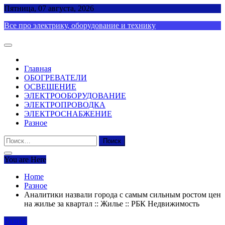
Skip
Пятница, 07 августа, 2026
to
Все про электрику, оборудование и технику
content
Главная
ОБОГРЕВАТЕЛИ
ОСВЕЩЕНИЕ
ЭЛЕКТРООБОРУДОВАНИЕ
ЭЛЕКТРОПРОВОДКА
ЭЛЕКТРОСНАБЖЕНИЕ
Разное
Найти:
You are Here
Home
Разное
Аналитики назвали города с самым сильным ростом цен
на жилье за квартал :: Жилье :: РБК Недвижимость
Разное