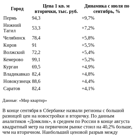
Цена 1 кв. м
Динамика с июля по
Город
вторички, тыс. руб.
сентябрь, %
Пермь
94,3
+9,7%
Нижний
53,3
+7,2%
Тагил
Челябинск
78,4
+5,8%
Киров
91
+5,5%
Волжский
72,2
+5,4%
Кемерово
99,1
+5,2%
Курган
69,5
+4,9%
Владикавказ
82,4
+4,8%
Новокузнецк
88,6
+4,4%
Саратов
82,4
+4,1%
Данные: «Мир квартир»
В конце сентября в Сбербанке назвали регионы с большой
разницей цен на новостройки и вторичку. По данным
аналитиков «Домклик», в среднем по России в конце августа
квадратный метр на первичном рынке стоил на 40,2% больше,
чем на вторичном. Наибольший ценовой разрыв между