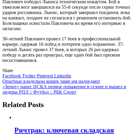
Павлович победил Льюиса техническим нокаутом. Бой в
тяжелом весе завершился на 55-й секунде после серии точных
ударов россиянина. Льюис, который завершил поединок лежа
на канвасе, позднее не согласился с решением остановить бой.
Болельщики освистали Павловича во время его интервью в
октагоне.
30-летний Павлович провел 17 боев в профессиональной
карьере, одержав 16 побед и потерпев одно поражение. 37-
летний Льюис провел 37 боев, в которых 26 раз одержал
победу и десять раз проиграл, еще один бой был признан
несостоявшимся.
Share
Facebook
Twitter
Pinterest
Linkedin
Навигация
Опытные владельцы кошек чаще им надоедают
«Зенит» нанес ЦСКА первое поражение в сезоне и вышел в
по
лидеры РПЛ :: Футбол :: РБК Спорт
записям
Related Posts
Ричтрак: ключевая складская