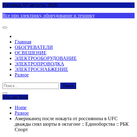
Skip
Пятница, 07 августа, 2026
to
Все про электрику, оборудование и технику
content
Главная
ОБОГРЕВАТЕЛИ
ОСВЕЩЕНИЕ
ЭЛЕКТРООБОРУДОВАНИЕ
ЭЛЕКТРОПРОВОДКА
ЭЛЕКТРОСНАБЖЕНИЕ
Разное
Найти:
You are Here
Home
Разное
Американец после нокаута от россиянина в UFC
дважды снял шорты в октагоне :: Единоборства :: РБК
Спорт