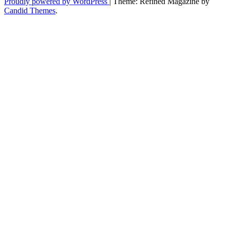
Proudly powered by WordPress
|
Theme: Refined Magazine by
Candid Themes
.