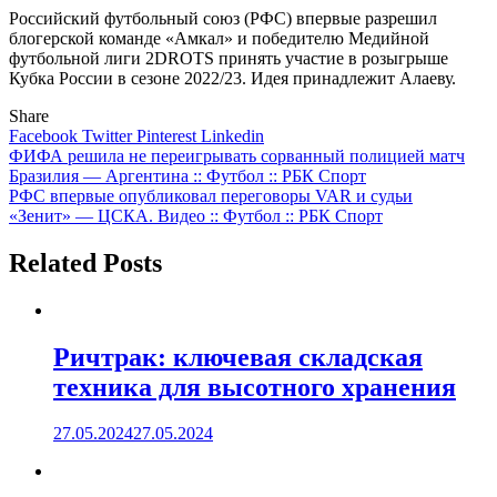
Российский футбольный союз (РФС) впервые разрешил
блогерской команде «Амкал» и победителю Медийной
футбольной лиги 2DROTS принять участие в розыгрыше
Кубка России в сезоне 2022/23. Идея принадлежит Алаеву.
Share
Facebook
Twitter
Pinterest
Linkedin
Навигация
ФИФА решила не переигрывать сорванный полицией матч
Бразилия — Аргентина :: Футбол :: РБК Спорт
по
РФС впервые опубликовал переговоры VAR и судьи
записям
«Зенит» — ЦСКА. Видео :: Футбол :: РБК Спорт
Related Posts
Ричтрак: ключевая складская
техника для высотного хранения
27.05.2024
27.05.2024