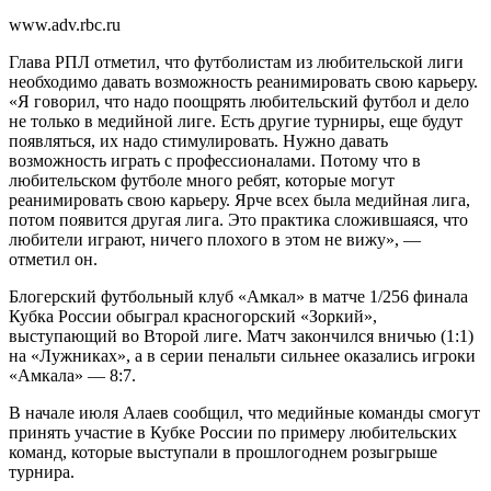
www.adv.rbc.ru
Глава РПЛ отметил, что футболистам из любительской лиги
необходимо давать возможность реанимировать свою карьеру.
«Я говорил, что надо поощрять любительский футбол и дело
не только в медийной лиге. Есть другие турниры, еще будут
появляться, их надо стимулировать. Нужно давать
возможность играть с профессионалами. Потому что в
любительском футболе много ребят, которые могут
реанимировать свою карьеру. Ярче всех была медийная лига,
потом появится другая лига. Это практика сложившаяся, что
любители играют, ничего плохого в этом не вижу», —
отметил он.
Блогерский футбольный клуб «Амкал» в матче 1/256 финала
Кубка России обыграл красногорский «Зоркий»,
выступающий во Второй лиге. Матч закончился вничью (1:1)
на «Лужниках», а в серии пенальти сильнее оказались игроки
«Амкала» — 8:7.
В начале июля Алаев сообщил, что медийные команды смогут
принять участие в Кубке России по примеру любительских
команд, которые выступали в прошлогоднем розыгрыше
турнира.