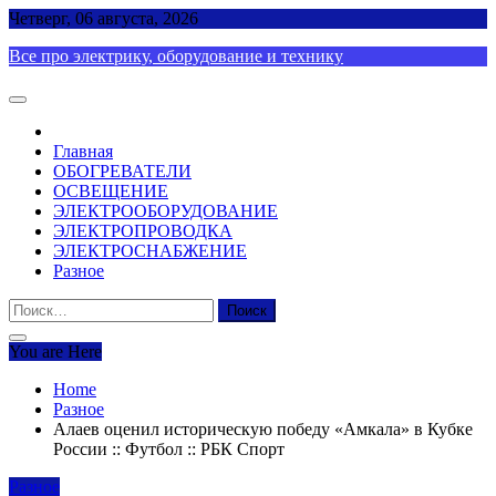
Skip
Четверг, 06 августа, 2026
to
Все про электрику, оборудование и технику
content
Главная
ОБОГРЕВАТЕЛИ
ОСВЕЩЕНИЕ
ЭЛЕКТРООБОРУДОВАНИЕ
ЭЛЕКТРОПРОВОДКА
ЭЛЕКТРОСНАБЖЕНИЕ
Разное
Найти:
You are Here
Home
Разное
Алаев оценил историческую победу «Амкала» в Кубке
России :: Футбол :: РБК Спорт
Разное