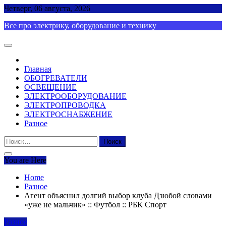
Skip
Четверг, 06 августа, 2026
to
Все про электрику, оборудование и технику
content
Главная
ОБОГРЕВАТЕЛИ
ОСВЕЩЕНИЕ
ЭЛЕКТРООБОРУДОВАНИЕ
ЭЛЕКТРОПРОВОДКА
ЭЛЕКТРОСНАБЖЕНИЕ
Разное
Найти:
You are Here
Home
Разное
Агент объяснил долгий выбор клуба Дзюбой словами
«уже не мальчик» :: Футбол :: РБК Спорт
Разное