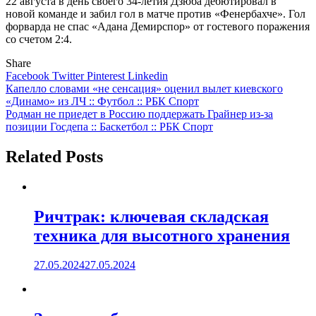
22 августа в день своего 34-летия Дзюба дебютировал в
новой команде и забил гол в матче против «Фенербахче». Гол
форварда не спас «Адана Демирспор» от гостевого поражения
со счетом 2:4.
Share
Facebook
Twitter
Pinterest
Linkedin
Навигация
Капелло словами «не сенсация» оценил вылет киевского
«Динамо» из ЛЧ :: Футбол :: РБК Спорт
по
Родман не приедет в Россию поддержать Грайнер из-за
записям
позиции Госдепа :: Баскетбол :: РБК Спорт
Related Posts
Ричтрак: ключевая складская
техника для высотного хранения
27.05.2024
27.05.2024