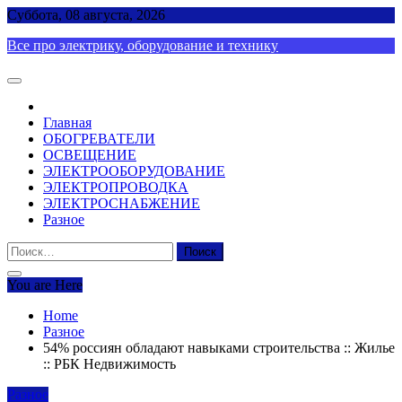
Skip
Суббота, 08 августа, 2026
to
Все про электрику, оборудование и технику
content
Главная
ОБОГРЕВАТЕЛИ
ОСВЕЩЕНИЕ
ЭЛЕКТРООБОРУДОВАНИЕ
ЭЛЕКТРОПРОВОДКА
ЭЛЕКТРОСНАБЖЕНИЕ
Разное
Найти:
You are Here
Home
Разное
54% россиян обладают навыками строительства :: Жилье
:: РБК Недвижимость
Разное