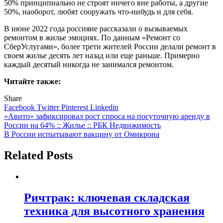
50% принципиально не строят ничего вне работы, а другие
50%, наоборот, любят сооружать что-нибудь и для себя.
В июне 2022 года россияне рассказали о вызываемых
ремонтом в жилье эмоциях. По данным «Ремонт со
СберУслугами», более трети жителей России делали ремонт в
своем жилье десять лет назад или еще раньше. Примерно
каждый десятый никогда не занимался ремонтом.
Читайте также:
Share
Facebook
Twitter
Pinterest
Linkedin
Навигация
«Авито» зафиксировал рост спроса на посуточную аренду в
России на 64% :: Жилье :: РБК Недвижимость
по
В России испытывают вакцину от Омикрона
записям
Related Posts
Ричтрак: ключевая складская
техника для высотного хранения