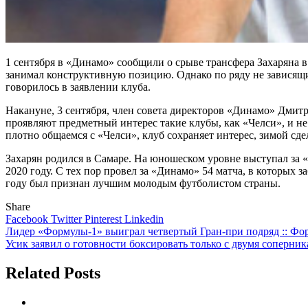
1 сентября в «Динамо» сообщили о срыве трансфера Захаряна 
занимал конструктивную позицию. Однако по ряду не зависящи
говорилось в заявлении клуба.
Накануне, 3 сентября, член совета директоров «Динамо» Дмитр
проявляют предметный интерес такие клубы, как «Челси», и не
плотно общаемся с «Челси», клуб сохраняет интерес, зимой сде
Захарян родился в Самаре. На юношеском уровне выступал за 
2020 году. С тех пор провел за «Динамо» 54 матча, в которых 
году был признан лучшим молодым футболистом страны.
Share
Facebook
Twitter
Pinterest
Linkedin
Навигация
Лидер «Формулы-1» выиграл четвертый Гран-при подряд :: Фор
Усик заявил о готовности боксировать только с двумя соперник
по
записям
Related Posts