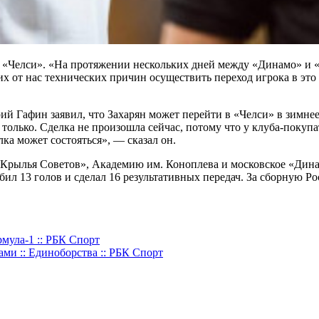
в «Челси». «На протяжении нескольких дней между «Динамо» и 
х от нас технических причин осуществить переход игрока в это
ий Гафин заявил, что Захарян может перейти в «Челси» в зимнее
 только. Сделка не произошла сейчас, потому что у клуба-поку
лка может состояться», — сказал он.
«Крылья Советов», Академию им. Коноплева и московское «Дина
забил 13 голов и сделал 16 результативных передач. За сборную 
мула-1 :: РБК Спорт
ами :: Единоборства :: РБК Спорт