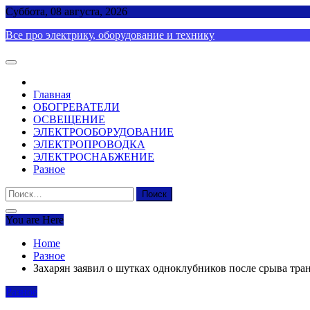
Skip
Суббота, 08 августа, 2026
to
Все про электрику, оборудование и технику
content
Главная
ОБОГРЕВАТЕЛИ
ОСВЕЩЕНИЕ
ЭЛЕКТРООБОРУДОВАНИЕ
ЭЛЕКТРОПРОВОДКА
ЭЛЕКТРОСНАБЖЕНИЕ
Разное
Найти:
You are Here
Home
Разное
Захарян заявил о шутках одноклубников после срыва тран
Разное