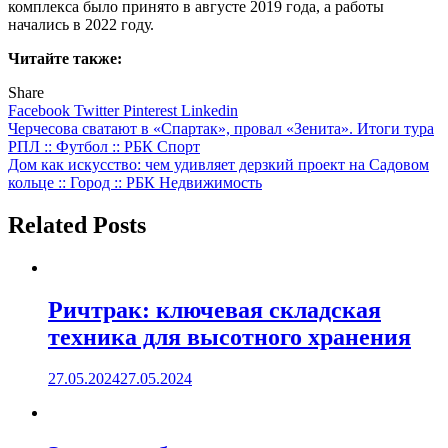
комплекса было принято в августе 2019 года, а работы
начались в 2022 году.
Читайте также:
Share
Facebook
Twitter
Pinterest
Linkedin
Навигация
Черчесова сватают в «Спартак», провал «Зенита». Итоги тура
РПЛ :: Футбол :: РБК Спорт
по
Дом как искусство: чем удивляет дерзкий проект на Садовом
записям
кольце :: Город :: РБК Недвижимость
Related Posts
Ричтрак: ключевая складская
техника для высотного хранения
27.05.2024
27.05.2024