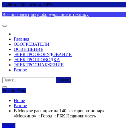
Skip
Суббота, 08 августа, 2026
to
Все про электрику, оборудование и технику
content
Главная
ОБОГРЕВАТЕЛИ
ОСВЕЩЕНИЕ
ЭЛЕКТРООБОРУДОВАНИЕ
ЭЛЕКТРОПРОВОДКА
ЭЛЕКТРОСНАБЖЕНИЕ
Разное
Найти:
You are Here
Home
Разное
В Москве расширят на 140 гектаров кинопарк
«Москино» :: Город :: РБК Недвижимость
Разное