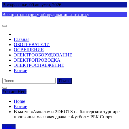
Skip
Воскресенье, 09 августа, 2026
to
Все про электрику, оборудование и технику
content
Главная
ОБОГРЕВАТЕЛИ
ОСВЕЩЕНИЕ
ЭЛЕКТРООБОРУДОВАНИЕ
ЭЛЕКТРОПРОВОДКА
ЭЛЕКТРОСНАБЖЕНИЕ
Разное
Найти:
You are Here
Home
Разное
В матче «Амкала» и 2DROTS на блогерском турнире
произошла массовая драка :: Футбол :: РБК Спорт
Разное