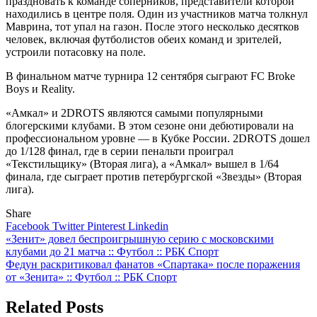
праздновать к команде соперников, представители которой
находились в центре поля. Один из участников матча толкнул
Маврина, тот упал на газон. После этого несколько десятков
человек, включая футболистов обеих команд и зрителей,
устроили потасовку на поле.
В финальном матче турнира 12 сентября сыграют FC Broke
Boys и Reality.
«Амкал» и 2DROTS являются самыми популярными
блогерскими клубами. В этом сезоне они дебютировали на
профессиональном уровне — в Кубке России. 2DROTS дошел
до 1/128 финал, где в серии пенальти проиграл
«Текстильщику» (Вторая лига), а «Амкал» вышел в 1/64
финала, где сыграет против петербургской «Звезды» (Вторая
лига).
Share
Facebook
Twitter
Pinterest
Linkedin
Навигация
«Зенит» довел беспроигрышную серию с московскими
клубами до 21 матча :: Футбол :: РБК Спорт
по
Федун раскритиковал фанатов «Спартака» после поражения
записям
от «Зенита» :: Футбол :: РБК Спорт
Related Posts