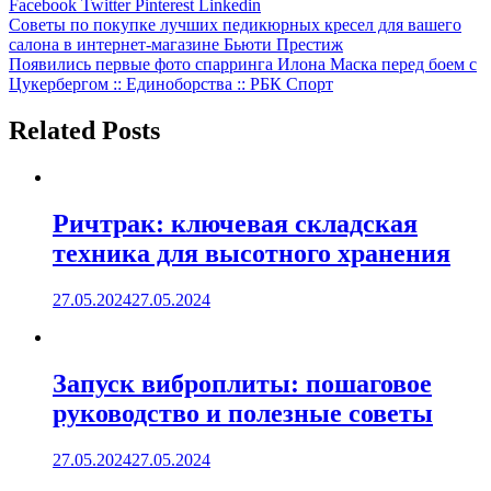
Facebook
Twitter
Pinterest
Linkedin
Навигация
Советы по покупке лучших педикюрных кресел для вашего
салона в интернет-магазине Бьюти Престиж
по
Появились первые фото спарринга Илона Маска перед боем с
записям
Цукербергом :: Единоборства :: РБК Спорт
Related Posts
Ричтрак: ключевая складская
техника для высотного хранения
27.05.2024
27.05.2024
Запуск виброплиты: пошаговое
руководство и полезные советы
27.05.2024
27.05.2024