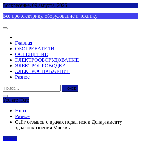
Skip
Воскресенье, 09 августа, 2026
to
Все про электрику, оборудование и технику
content
Главная
ОБОГРЕВАТЕЛИ
ОСВЕЩЕНИЕ
ЭЛЕКТРООБОРУДОВАНИЕ
ЭЛЕКТРОПРОВОДКА
ЭЛЕКТРОСНАБЖЕНИЕ
Разное
Найти:
You are Here
Home
Разное
Сайт отзывов о врачах подал иск к Департаменту
здравоохранения Москвы
Разное