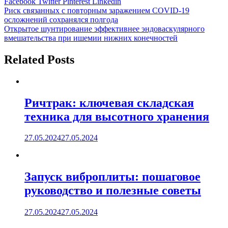
Facebook
Twitter
Pinterest
Linkedin
Навигация
Риск связанных с повторным заражением COVID-19
осложнений сохранялся полгода
по
Открытое шунтирование эффективнее эндоваскулярного
записям
вмешательства при ишемии нижних конечностей
Related Posts
Ричтрак: ключевая складская
техника для высотного хранения
27.05.2024
27.05.2024
Запуск виброплиты: пошаговое
руководство и полезные советы
27.05.2024
27.05.2024