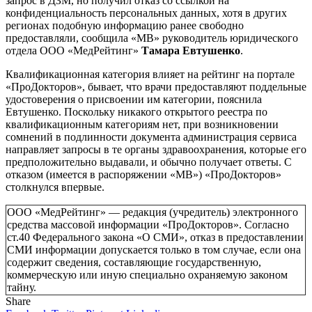
запрос в ДЗМ, но получил отказ со ссылкой на
конфиденциальность персональных данных, хотя в других
регионах подобную информацию ранее свободно
предоставляли, сообщила «МВ» руководитель юридического
отдела ООО «МедРейтинг»
Тамара Евтушенко
.
Квалификационная категория влияет на рейтинг на портале
«ПроДокторов», бывает, что врачи предоставляют поддельные
удостоверения о присвоении им категории, пояснила
Евтушенко. Поскольку никакого открытого реестра по
квалификационным категориям нет, при возникновении
сомнений в подлинности документа администрация сервиса
направляет запросы в те органы здравоохранения, которые его
предположительно выдавали, и обычно получает ответы. С
отказом (имеется в распоряжении «МВ») «ПроДокторов»
столкнулся впервые.
ООО «МедРейтинг» — редакция (учредитель) электронного
средства массовой информации «ПроДокторов». Согласно
ст.40 Федерального закона «О СМИ», отказ в предоставлении
СМИ информации допускается только в том случае, если она
содержит сведения, составляющие государственную,
коммерческую или иную специально охраняемую законом
тайну.
Share