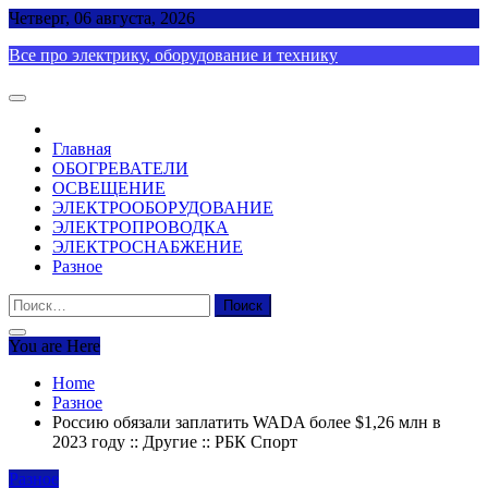
Skip
Четверг, 06 августа, 2026
to
Все про электрику, оборудование и технику
content
Главная
ОБОГРЕВАТЕЛИ
ОСВЕЩЕНИЕ
ЭЛЕКТРООБОРУДОВАНИЕ
ЭЛЕКТРОПРОВОДКА
ЭЛЕКТРОСНАБЖЕНИЕ
Разное
Найти:
You are Here
Home
Разное
Россию обязали заплатить WADA более $1,26 млн в
2023 году :: Другие :: РБК Спорт
Разное