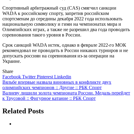
Спортивный арбитражный суд (CAS) смягчил санкции
WADA к российскому спорту, запретив российским
спортсменам до середины декабря 2022 года использовать
национальную символику и гимн на чемпионатах мира и
Олимпийских играх, а также не разрешил два года проводить
соревнования такого уровня в России.
Срок санкций WADA истек, однако в феврале 2022-го МОК
рекомендовал не проводить в России никаких турниров и не
допускать россиян на соревнования из-за операции на
Украине.
Share
Facebook
Twitter
Pinterest
Linkedin
Навигация
Вяльбе впервые назвала виновных в конфликте двух
олимпийских чемпионов :: Другие :: РБК Спорт
по
Валиеву лишили золота чемпионата России. Медаль перейдет
записям
к Трусовой :: Фигурное катание :: РБК Спорт
Related Posts