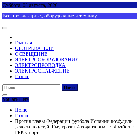
Skip
Суббота, 08 августа, 2026
to
Все про электрику, оборудование и технику
content
Главная
ОБОГРЕВАТЕЛИ
ОСВЕЩЕНИЕ
ЭЛЕКТРООБОРУДОВАНИЕ
ЭЛЕКТРОПРОВОДКА
ЭЛЕКТРОСНАБЖЕНИЕ
Разное
Найти:
You are Here
Home
Разное
Против главы Федерации футбола Испании возбудили
дело за поцелуй. Ему грозит 4 года тюрьмы :: Футбол ::
РБК Спорт