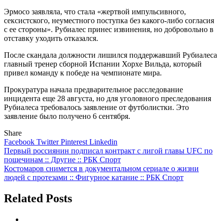
Эрмосо заявляла, что стала «жертвой импульсивного,
сексистского, неуместного поступка без какого-либо согласия
с ее стороны». Рубиалес принес извинения, но добровольно в
отставку уходить отказался.
После скандала должности лишился поддержавший Рубиалеса
главный тренер сборной Испании Хорхе Вильда, который
привел команду к победе на чемпионате мира.
Прокуратура начала предварительное расследование
инцидента еще 28 августа, но для уголовного преследования
Рубиалеса требовалось заявление от футболистки. Это
заявление было получено 6 сентября.
Share
Facebook
Twitter
Pinterest
Linkedin
Навигация
Первый россиянин подписал контракт с лигой главы UFC по
пощечинам :: Другие :: РБК Спорт
по
Костомаров снимется в документальном сериале о жизни
записям
людей с протезами :: Фигурное катание :: РБК Спорт
Related Posts