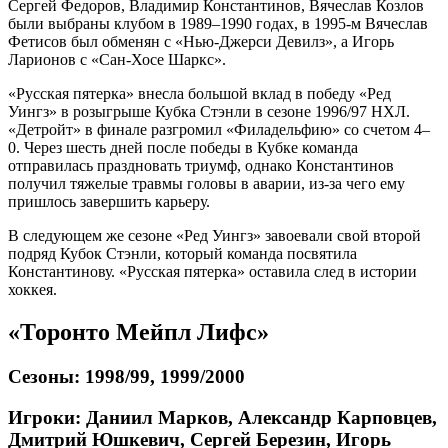
Сергей Федоров, Владимир Константинов, Вячеслав Козлов
были выбраны клубом в 1989–1990 годах, в 1995-м Вячеслав
Фетисов был обменян с «Нью-Джерси Девилз», а Игорь
Ларионов с «Сан-Хосе Шаркс».
«Русская пятерка» внесла большой вклад в победу «Ред
Уингз» в розыгрыше Кубка Стэнли в сезоне 1996/97 НХЛ.
«Детройт» в финале разгромил «Филадельфию» со счетом 4–
0. Через шесть дней после победы в Кубке команда
отправилась праздновать триумф, однако Константинов
получил тяжелые травмы головы в аварии, из-за чего ему
пришлось завершить карьеру.
В следующем же сезоне «Ред Уингз» завоевали свой второй
подряд Кубок Стэнли, который команда посвятила
Константинову. «Русская пятерка» оставила след в истории
хоккея.
«Торонто Мейпл Лифс»
Сезоны: 1998/99, 1999/2000
Игроки: Даниил Марков, Александр Карповцев,
Дмитрий Юшкевич, Сергей Березин, Игорь