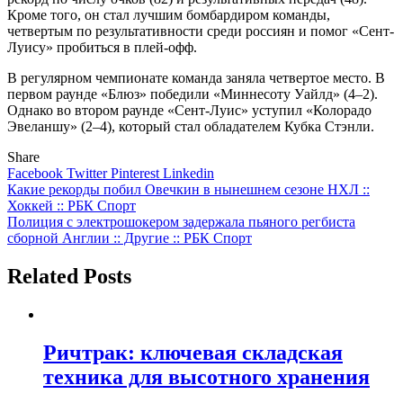
Кроме того, он стал лучшим бомбардиром команды,
четвертым по результативности среди россиян и помог «Сент-
Луису» пробиться в плей-офф.
В регулярном чемпионате команда заняла четвертое место. В
первом раунде «Блюз» победили «Миннесоту Уайлд» (4–2).
Однако во втором раунде «Сент-Луис» уступил «Колорадо
Эвеланшу» (2–4), который стал обладателем Кубка Стэнли.
Share
Facebook
Twitter
Pinterest
Linkedin
Навигация
Какие рекорды побил Овечкин в нынешнем сезоне НХЛ ::
Хоккей :: РБК Спорт
по
Полиция с электрошокером задержала пьяного регбиста
записям
сборной Англии :: Другие :: РБК Спорт
Related Posts
Ричтрак: ключевая складская
техника для высотного хранения