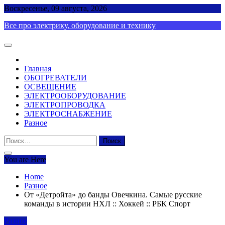
Skip
Воскресенье, 09 августа, 2026
to
Все про электрику, оборудование и технику
content
Главная
ОБОГРЕВАТЕЛИ
ОСВЕЩЕНИЕ
ЭЛЕКТРООБОРУДОВАНИЕ
ЭЛЕКТРОПРОВОДКА
ЭЛЕКТРОСНАБЖЕНИЕ
Разное
Найти:
You are Here
Home
Разное
От «Детройта» до банды Овечкина. Самые русские
команды в истории НХЛ :: Хоккей :: РБК Спорт
Разное