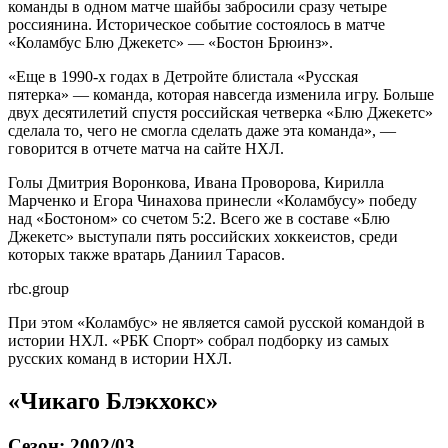
команды в одном матче шайбы забросили сразу четыре
россиянина. Историческое событие состоялось в матче
«Коламбус Блю Джекетс» — «Бостон Брюинз».
«Еще в 1990-х годах в Детройте блистала «Русская
пятерка» — команда, которая навсегда изменила игру. Больше
двух десятилетий спустя российская четверка «Блю Джекетс»
сделала то, чего не смогла сделать даже эта команда», —
говорится в отчете матча на сайте НХЛ.
Голы Дмитрия Воронкова, Ивана Проворова, Кирилла
Марченко и Егора Чинахова принесли «Коламбусу» победу
над «Бостоном» со счетом 5:2. Всего же в составе «Блю
Джекетс» выступали пять российских хоккеистов, среди
которых также вратарь Даниил Тарасов.
rbc.group
При этом «Коламбус» не является самой русской командой в
истории НХЛ. «РБК Спорт» собрал подборку из самых
русских команд в истории НХЛ.
«Чикаго Блэкхокс»
Сезон: 2002/03