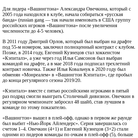
Для лидера «Вашингтона» Александра Овечкина, который с
2005 года находился в клубе, начала собираться «русская
банда» (russian gang — так начали именовать в США группу
российских игроков «Вашингтона» после увеличения
численности до 4-5 человек).
В 2011 году Дмитрий Орлов, который был выбран на драфте
под 55-м номером, заключил полноценный контракт с клубом.
Позже, в 2014 году, Евгений Кузнецов стал хоккеистом
«Кэпиталз», а уже через год Илья Самсонов был выбран
командой на драфте, а в мае 2018 года подписал трехлетний
контракт новичка. Также Илья Ковальчук в 2020 году был
обменян «Монреалем» в «Вашингтон Кэпиталз», где пробыл
до конца регулярного сезона 2019/20.
«Кэпиталз» вместе с пятью российскими игроками в пятый
раз подряд смогли выиграть Столичный дивизион. Овечкин в
регулярном чемпионате забросил 48 шайб, став лучшим в
команде по этому показателю.
«Вашингтон» вышел в плей-офф, однако в первом же раунде
был выбит «Нью-Йорк Айлендерс». Серия завершилась со
счетом 1–4. Овечкин (4+1) и Евгений Кузнецов (3+2) стали
одними из лидеров команды по очкам в плей-офф (5), больше