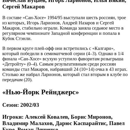
Вячеслав Буцаев, Игорь Ларионов, Илья Бякин,
Сергей Макаров
В составе «Сан-Хосе» 1994/95 выступали шесть россиян, трое
из которых, Игорь Ларионов, Андрей Назаров и Сергей
Макаров, стабильно играли. Команда заняла седьмое место в
регулярном чемпионате Западной конференции и попала в
Кубок Стэнли.
В первом круге плей-офф они встретились с «Калгари»,
который победили в семиматчевой серии (4–3). Однако в 1/4
финала «Сан-Хосе» всухую уступило фаворитам розыгрыша
«Детройту» (0–4). Самым результативным среди россиян
команды стал Макаров, набравший 24 (10+14) очка в 43 играх.
Столько же набрал Ларионов, который стал вторым в клубе по
передачам (20).
«Нью-Йорк Рейнджерс»
Сезон: 2002/03
Игроки: Алексей Ковалев, Борис Миронов,
Владимир Малахов, Дарюс Каспарайтис, Павел
Буре, Роман Ляшенко