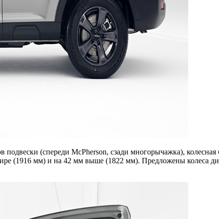
подвески (спереди McPherson, сзади многорычажка), колесная ба
шире (1916 мм) и на 42 мм выше (1822 мм). Предложены колеса д