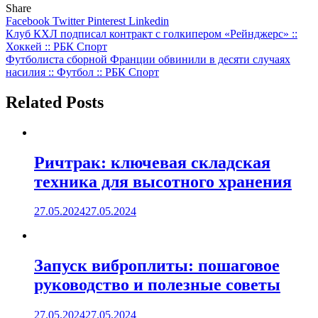
Share
Facebook
Twitter
Pinterest
Linkedin
Навигация
Клуб КХЛ подписал контракт с голкипером «Рейнджерс» ::
Хоккей :: РБК Спорт
по
Футболиста сборной Франции обвинили в десяти случаях
записям
насилия :: Футбол :: РБК Спорт
Related Posts
Ричтрак: ключевая складская
техника для высотного хранения
27.05.2024
27.05.2024
Запуск виброплиты: пошаговое
руководство и полезные советы
27.05.2024
27.05.2024