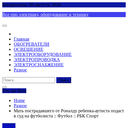
Skip
Воскресенье, 09 августа, 2026
to
Все про электрику, оборудование и технику
content
Главная
ОБОГРЕВАТЕЛИ
ОСВЕЩЕНИЕ
ЭЛЕКТРООБОРУДОВАНИЕ
ЭЛЕКТРОПРОВОДКА
ЭЛЕКТРОСНАБЖЕНИЕ
Разное
Найти:
You are Here
Home
Разное
Мать пострадавшего от Роналду ребенка-аутиста подаст
в суд на футболиста :: Футбол :: РБК Спорт
Разное