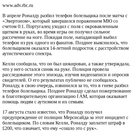
www.adv.rbc.ru
В апреле Роналду разбил телефон болельщика после матча с
«Эвертоном», который завершился поражением МЮ со
счетом 0:1. Португалец уходил с поля с окровавленным
щитком в руках, во время игры он получил сильное
рассечение на ноге. Покидая поле, нападающий выбил
телефон из рук одного из фанатов. Позднее выяснилось, что
болельщиком оказался 14-летний подросток с расстройством
аутистического спектра.
Келли сообщила, что он был шокирован, а также утверждала,
что у него остался синяк на руке. Полиция провела
расследование этого эпизода, изучив видеозаписи и опросив
свидетелей. О его результатах публично не сообщалось.
Роналду, в свою очередь, извинился за то, что в гневе разбил
телефон болельщика. Позднее Роналду сделал пожертвование
в благотворительную организацию I AM, которая оказывает
помощь людям с аутизмом и их семьям.
17 августа стало известно, что Роналду получил
предупреждение от полиции Мерсисайда за этот инцидент с
болельщиком. По словам Келли, Роналду заплатит штраф в
£200, что означает, что ему «сошло это с рук».