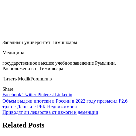
Западный университет Тимишоары
Медицина
государственное высшее учебное заведение Румынии.
Расположено в г. Тимишоара
Читать MedikForum.ru в
Share
Facebook
Twitter
Pinterest
Linkedin
Навигация
Объем выдачи ипотеки в России в 2022 году превысил ₽2,6
трлн :: Деньги :: РБК Недвижимость
по
Приводят ли лекарства от изжоги к деменции
записям
Related Posts