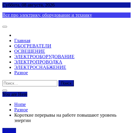
Skip
Суббота, 08 августа, 2026
to
Все про электрику, оборудование и технику
content
Главная
ОБОГРЕВАТЕЛИ
ОСВЕЩЕНИЕ
ЭЛЕКТРООБОРУДОВАНИЕ
ЭЛЕКТРОПРОВОДКА
ЭЛЕКТРОСНАБЖЕНИЕ
Разное
Найти:
You are Here
Home
Разное
Короткие перерывы на работе повышают уровень
энергии
Разное