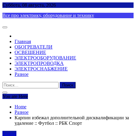
Skip
Суббота, 08 августа, 2026
to
Все про электрику, оборудование и технику
content
Главная
ОБОГРЕВАТЕЛИ
ОСВЕЩЕНИЕ
ЭЛЕКТРООБОРУДОВАНИЕ
ЭЛЕКТРОПРОВОДКА
ЭЛЕКТРОСНАБЖЕНИЕ
Разное
Найти:
You are Here
Home
Разное
Карпин избежал дополнительной дисквалификации за
удаление :: Футбол :: РБК Спорт
Разное