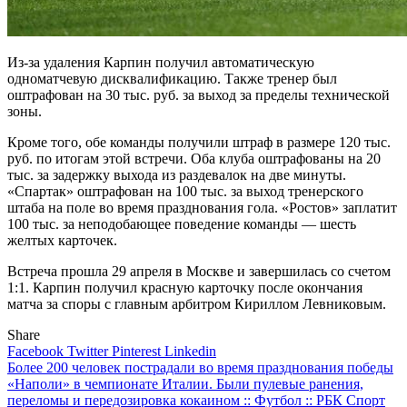
Из-за удаления Карпин получил автоматическую
одноматчевую дисквалификацию. Также тренер был
оштрафован на 30 тыс. руб. за выход за пределы технической
зоны.
Кроме того, обе команды получили штраф в размере 120 тыс.
руб. по итогам этой встречи. Оба клуба оштрафованы на 20
тыс. за задержку выхода из раздевалок на две минуты.
«Спартак» оштрафован на 100 тыс. за выход тренерского
штаба на поле во время празднования гола. «Ростов» заплатит
100 тыс. за неподобающее поведение команды — шесть
желтых карточек.
Встреча прошла 29 апреля в Москве и завершилась со счетом
1:1. Карпин получил красную карточку после окончания
матча за споры с главным арбитром Кириллом Левниковым.
Share
Facebook
Twitter
Pinterest
Linkedin
Навигация
Более 200 человек пострадали во время празднования победы
«Наполи» в чемпионате Италии. Были пулевые ранения,
по
переломы и передозировка кокаином :: Футбол :: РБК Спорт