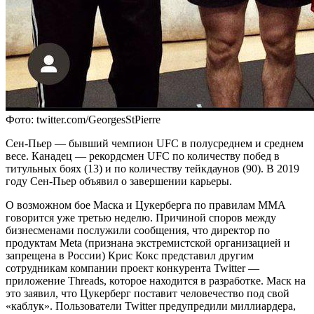
Фото: twitter.com/GeorgesStPierre
Сен-Пьер — бывший чемпион UFC в полусреднем и среднем
весе. Канадец — рекордсмен UFC по количеству побед в
титульных боях (13) и по количеству тейкдаунов (90). В 2019
году Сен-Пьер объявил о завершении карьеры.
О возможном бое Маска и Цукерберга по правилам ММA
говорится уже третью неделю. Причиной споров между
бизнесменами послужили сообщения, что директор по
продуктам Meta (признана экстремистской организацией и
запрещена в России) Крис Кокс представил другим
сотрудникам компании проект конкурента Twitter —
приложение Threads, которое находится в разработке. Маск на
это заявил, что Цукерберг поставит человечество под свой
«каблук». Пользователи Twitter предупредили миллиардера,