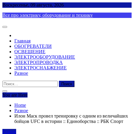
Skip
Воскресенье, 09 августа, 2026
to
Все про электрику, оборудование и технику
content
Главная
ОБОГРЕВАТЕЛИ
ОСВЕЩЕНИЕ
ЭЛЕКТРООБОРУДОВАНИЕ
ЭЛЕКТРОПРОВОДКА
ЭЛЕКТРОСНАБЖЕНИЕ
Разное
Найти:
You are Here
Home
Разное
Илон Маск провел тренировку с одним из величайших
бойцов UFC в истории :: Единоборства :: РБК Спорт
Разное