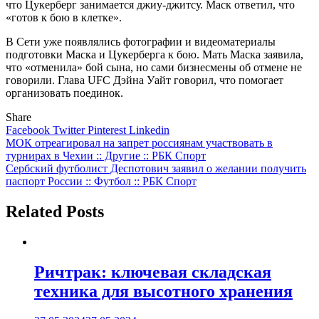
что Цукерберг занимается джиу-джитсу. Маск ответил, что
«готов к бою в клетке».
В Сети уже появлялись фотографии и видеоматериалы
подготовки Маска и Цукерберга к бою. Мать Маска заявила,
что «отменила» бой сына, но сами бизнесмены об отмене не
говорили. Глава UFC Дэйна Уайт говорил, что помогает
организовать поединок.
Share
Facebook
Twitter
Pinterest
Linkedin
Навигация
МОК отреагировал на запрет россиянам участвовать в
турнирах в Чехии :: Другие :: РБК Спорт
по
Сербский футболист Деспотович заявил о желании получить
записям
паспорт России :: Футбол :: РБК Спорт
Related Posts
Ричтрак: ключевая складская
техника для высотного хранения