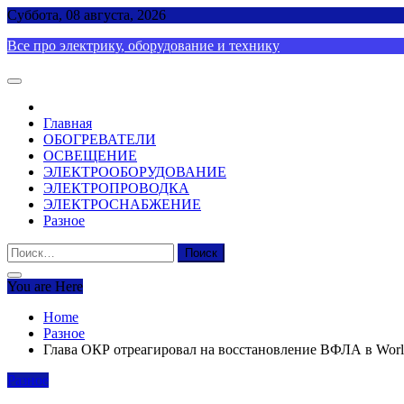
Skip
Суббота, 08 августа, 2026
to
Все про электрику, оборудование и технику
content
Главная
ОБОГРЕВАТЕЛИ
ОСВЕЩЕНИЕ
ЭЛЕКТРООБОРУДОВАНИЕ
ЭЛЕКТРОПРОВОДКА
ЭЛЕКТРОСНАБЖЕНИЕ
Разное
Найти:
You are Here
Home
Разное
Глава ОКР отреагировал на восстановление ВФЛА в World A
Разное