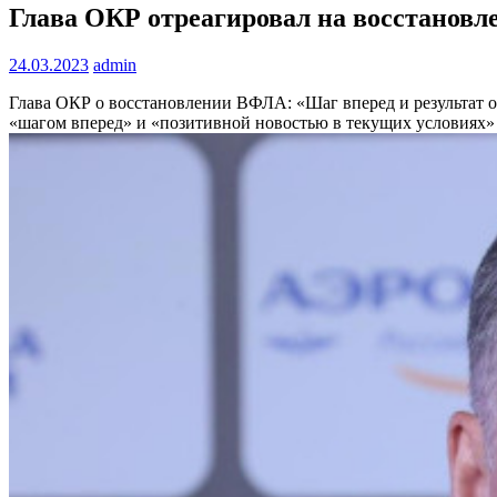
Глава ОКР отреагировал на восстановле
24.03.2023
admin
Глава ОКР о восстановлении ВФЛА: «Шаг вперед и результат
«шагом вперед» и «позитивной новостью в текущих условиях»