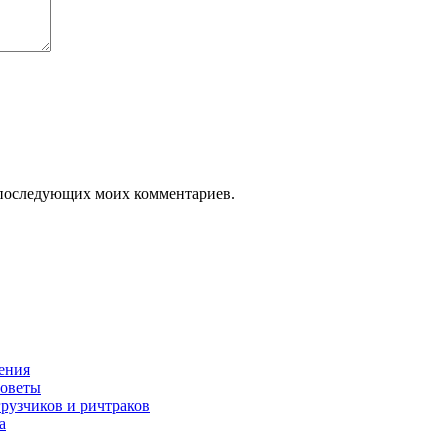
ля последующих моих комментариев.
нения
советы
грузчиков и ричтраков
а