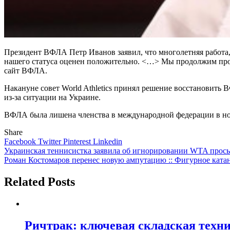
Президент ВФЛА Петр Иванов заявил, что многолетняя работа, 
нашего статуса оценен положительно. <…> Мы продолжим про
сайт ВФЛА.
Накануне совет World Athletics принял решение восстановить
из-за ситуации на Украине.
ВФЛА была лишена членства в международной федерации в нояб
Share
Facebook
Twitter
Pinterest
Linkedin
Навигация
Украинская теннисистка заявила об игнорировании WTA просьбы
Роман Костомаров перенес новую ампутацию :: Фигурное катан
по
записям
Related Posts
Ричтрак: ключевая складская техни