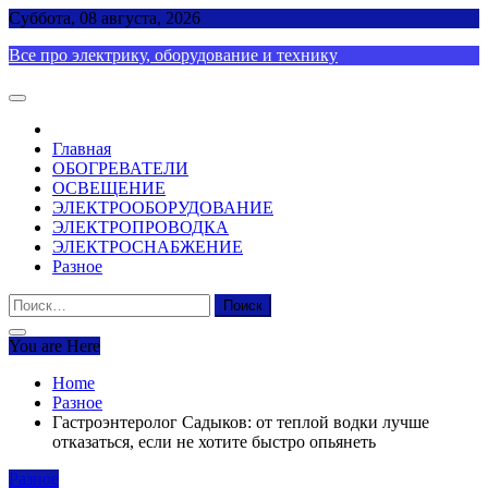
Skip
Суббота, 08 августа, 2026
to
Все про электрику, оборудование и технику
content
Главная
ОБОГРЕВАТЕЛИ
ОСВЕЩЕНИЕ
ЭЛЕКТРООБОРУДОВАНИЕ
ЭЛЕКТРОПРОВОДКА
ЭЛЕКТРОСНАБЖЕНИЕ
Разное
Найти:
You are Here
Home
Разное
Гастроэнтеролог Садыков: от теплой водки лучше
отказаться, если не хотите быстро опьянеть
Разное