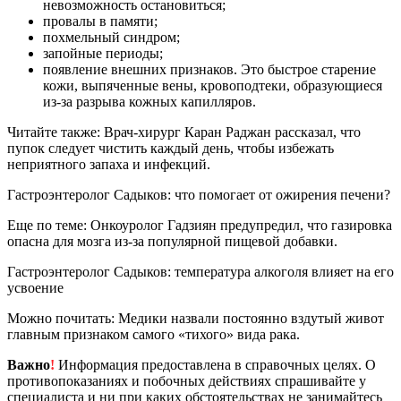
невозможность остановиться;
провалы в памяти;
похмельный синдром;
запойные периоды;
появление внешних признаков. Это быстрое старение
кожи, выпяченные вены, кровоподтеки, образующиеся
из-за разрыва кожных капилляров.
Читайте также: Врач-хирург Каран Раджан рассказал, что
пупок следует чистить каждый день, чтобы избежать
неприятного запаха и инфекций.
Гастроэнтеролог Садыков: что помогает от ожирения печени?
Еще по теме: Онкоуролог Гадзиян предупредил, что газировка
опасна для мозга из-за популярной пищевой добавки.
Гастроэнтеролог Садыков: температура алкоголя влияет на его
усвоение
Можно почитать: Медики назвали постоянно вздутый живот
главным признаком самого «тихого» вида рака.
Важно
!
Информация предоставлена в справочных целях. О
противопоказаниях и побочных действиях спрашивайте у
специалиста и ни при каких обстоятельствах не занимайтесь