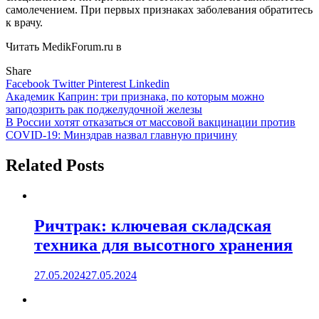
самолечением. При первых признаках заболевания обратитесь
к врачу.
Читать MedikForum.ru в
Share
Facebook
Twitter
Pinterest
Linkedin
Навигация
Академик Каприн: три признака, по которым можно
заподозрить рак поджелудочной железы
по
В России хотят отказаться от массовой вакцинации против
записям
COVID-19: Минздрав назвал главную причину
Related Posts
Ричтрак: ключевая складская
техника для высотного хранения
27.05.2024
27.05.2024