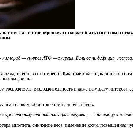
у вас нет сил на тренировки, это может быть сигналом о нех
ичины.
— кислород — синтез АТФ — энергия. Если есть дефицит железа
.
елезы, то есть в гипотиреозе. Как отметила эндокринолог, го
а низком уровне.
у, тревожность, раздражительность и даже на утрату интереса к
другими словам, об истощении надпочечников.
с, к которому относится и физнагрузки, — подчеркнула медик.
 потеря аппетита, снижение веса, изменение кожи, повышенная чу