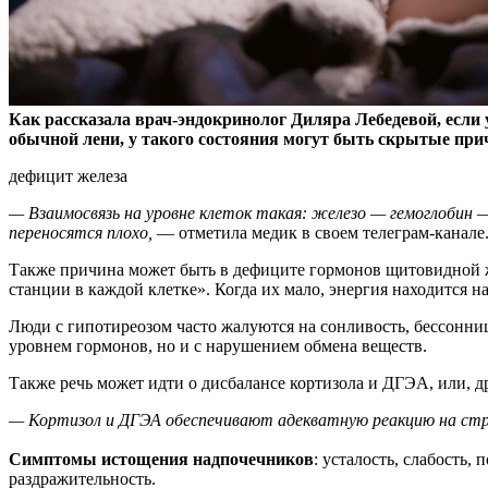
Как рассказала врач-эндокринолог Диляра Лебедевой, если 
обычной лени, у такого состояния могут быть скрытые пр
дефицит железа
— Взаимосвязь на уровне клеток такая: железо — гемоглобин 
переносятся плохо,
— отметила медик в своем телеграм-канале
Также причина может быть в дефиците гормонов щитовидной ж
станции в каждой клетке». Когда их мало, энергия находится н
Люди с гипотиреозом часто жалуются на сонливость, бессонниц
уровнем гормонов, но и с нарушением обмена веществ.
Также речь может идти о дисбалансе кортизола и ДГЭА, или, 
— Кортизол и ДГЭА обеспечивают адекватную реакцию на стрес
Симптомы истощения надпочечников
: усталость, слабость,
раздражительность.