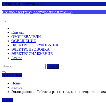
Skip
Пятница, 07 августа, 2026
to
Все про электрику, оборудование и технику
content
Главная
ОБОГРЕВАТЕЛИ
ОСВЕЩЕНИЕ
ЭЛЕКТРООБОРУДОВАНИЕ
ЭЛЕКТРОПРОВОДКА
ЭЛЕКТРОСНАБЖЕНИЕ
Разное
Найти:
You are Here
Home
Разное
Эндокринолог Лебедева рассказала, каких веществ не хва
Разное