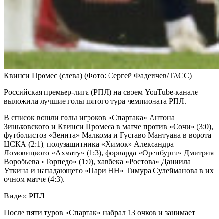
Квинси Промес (слева)
(Фото: Сергей Фадеичев/ТАСС)
Российская премьер-лига (РПЛ) на своем YouTube-канале
выложила лучшие голы пятого тура чемпионата РПЛ.
В список вошли голы игроков «Спартака» Антона
Зиньковского и Квинси Промеса в матче против «Сочи» (3:0),
футболистов «Зенита» Малкома и Густаво Мантуана в ворота
ЦСКА (2:1), полузащитника «Химок» Александра
Ломовицкого «Ахмату» (1:3), форварда «Оренбурга» Дмитрия
Воробьева «Торпедо» (1:0), хавбека «Ростова» Даниила
Уткина и нападающего «Пари НН» Тимура Сулейманова в их
очном матче (4:3).
Видео: РПЛ
После пяти туров «Спартак» набрал 13 очков и занимает