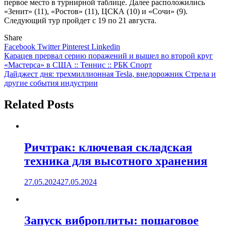
первое место в турнирной таблице. Далее расположились
«Зенит» (11), «Ростов» (11), ЦСКА (10) и «Сочи» (9).
Следующий тур пройдет с 19 по 21 августа.
Share
Facebook
Twitter
Pinterest
Linkedin
Навигация
Карацев прервал серию поражений и вышел во второй круг
«Мастерса» в США :: Теннис :: РБК Спорт
по
Дайджест дня: трехмиллионная Tesla, внедорожник Стрела и
записям
другие события индустрии
Related Posts
Ричтрак: ключевая складская
техника для высотного хранения
27.05.2024
27.05.2024
Запуск виброплиты: пошаговое