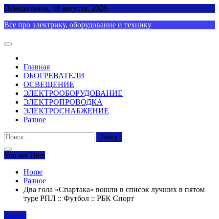
Skip
Понедельник, 10 августа, 2026
to
Все про электрику, оборудование и технику
content
Главная
ОБОГРЕВАТЕЛИ
ОСВЕЩЕНИЕ
ЭЛЕКТРООБОРУДОВАНИЕ
ЭЛЕКТРОПРОВОДКА
ЭЛЕКТРОСНАБЖЕНИЕ
Разное
Найти:
You are Here
Home
Разное
Два гола «Спартака» вошли в список лучших в пятом
туре РПЛ :: Футбол :: РБК Спорт
Разное