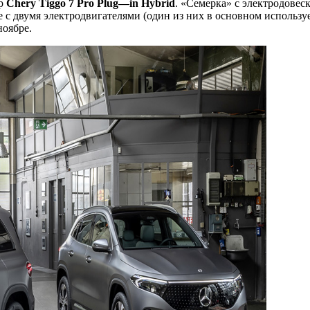
ер
Chery T
iggo
7
Pro
Plug
—
in
Hybrid
. «Семерка» с электродовеск
 с двумя электродвигателями (один из них в основном используе
ноябре.