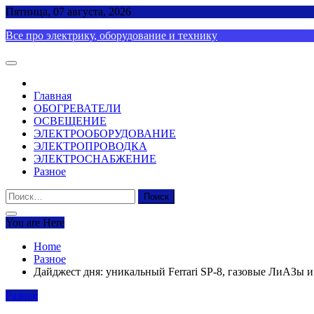
Skip
Пятница, 07 августа, 2026
to
Все про электрику, оборудование и технику
content
Главная
ОБОГРЕВАТЕЛИ
ОСВЕЩЕНИЕ
ЭЛЕКТРООБОРУДОВАНИЕ
ЭЛЕКТРОПРОВОДКА
ЭЛЕКТРОСНАБЖЕНИЕ
Разное
Найти:
You are Here
Home
Разное
Дайджест дня: уникальный Ferrari SP-8, газовые ЛиАЗы 
Разное