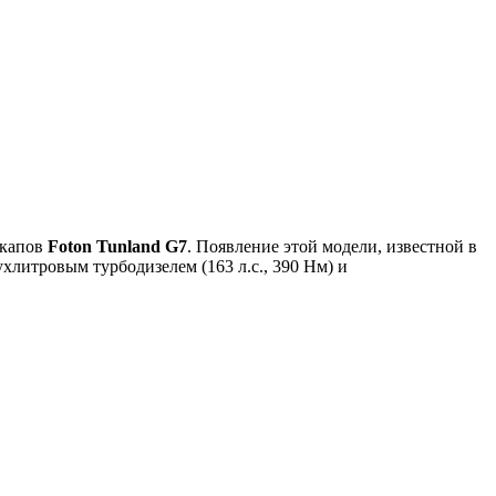
икапов
F
oton
Tunland
G
7
. Появление этой модели, известной в
хлитровым турбодизелем (163 л.с., 390 Нм) и