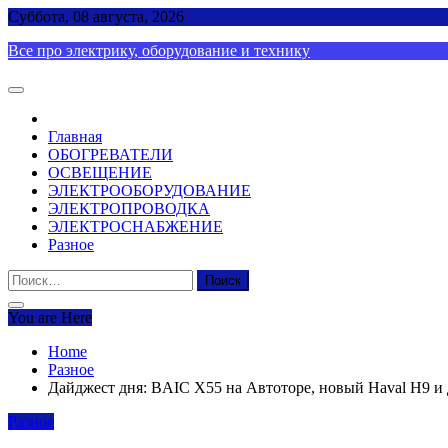
Skip
Суббота, 08 августа, 2026
to
Все про электрику, оборудование и технику
content
Главная
ОБОГРЕВАТЕЛИ
ОСВЕЩЕНИЕ
ЭЛЕКТРООБОРУДОВАНИЕ
ЭЛЕКТРОПРОВОДКА
ЭЛЕКТРОСНАБЖЕНИЕ
Разное
Найти:
You are Here
Home
Разное
Дайджест дня: BAIC X55 на Автоторе, новый Haval H9 и
Разное