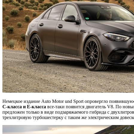
Немецкое издание Auto Motor und Sport опровергло появившу
C-класса и E-класса
все-таки появится двигатель V8. По нов
предложен только в виде подзаряжаемого гибрида с двухлитров
трехлитровую турбошестерку с таким же электрическим довеск