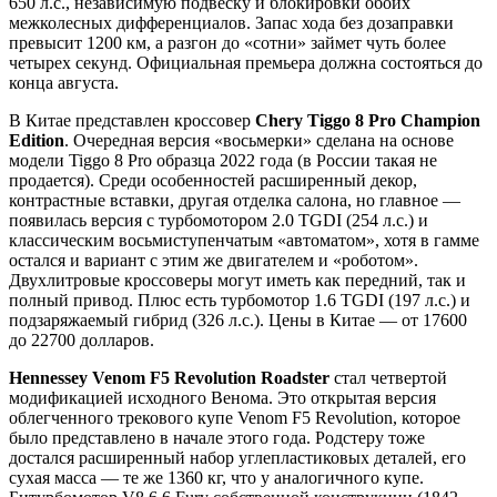
650 л.с., независимую подвеску и блокировки обоих
межколесных дифференциалов. Запас хода без дозаправки
превысит 1200 км, а разгон до «сотни» займет чуть более
четырех секунд. Официальная премьера должна состояться до
конца августа.
В Китае представлен кроссовер
Chery Tiggo 8 Pro Champion
Edition
. Очередная версия «восьмерки» сделана на основе
модели Tiggo 8 Pro образца 2022 года (в России такая не
продается). Среди особенностей расширенный декор,
контрастные вставки, другая отделка салона, но главное —
появилась версия с турбомотором 2.0 TGDI (254 л.с.) и
классическим восьмиступенчатым «автоматом», хотя в гамме
остался и вариант с этим же двигателем и «роботом».
Двухлитровые кроссоверы могут иметь как передний, так и
полный привод. Плюс есть турбомотор 1.6 TGDI (197 л.с.) и
подзаряжаемый гибрид (326 л.с.). Цены в Китае — от 17600
до 22700 долларов.
Hennessey
Venom
F
5
Revolution
Roadster
стал четвертой
модификацией исходного Венома. Это открытая версия
облегченного трекового купе Venom F5 Revolution, которое
было представлено в начале этого года. Родстеру тоже
достался расширенный набор углепластиковых деталей, его
сухая масса — те же 1360 кг, что у аналогичного купе.