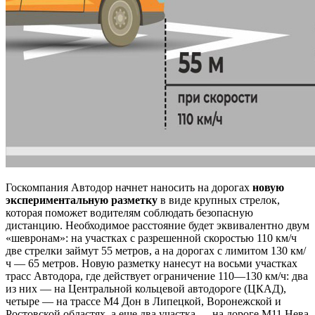
Госкомпания Автодор начнет наносить на дорогах
новую
экспериментальную разметку
в виде крупных стрелок,
которая поможет водителям соблюдать безопасную
дистанцию. Необходимое расстояние будет эквивалентно двум
«шевронам»: на участках с разрешенной скоростью 110 км/ч
две стрелки займут 55 метров, а на дорогах с лимитом 130 км/
ч — 65 метров. Новую разметку нанесут на восьми участках
трасс Автодора, где действует ограничение 110—130 км/ч: два
из них — на Центральной кольцевой автодороге (ЦКАД),
четыре — на трассе М4 Дон в Липецкой, Воронежской и
Ростовской областях, а еще два участка — на дороге М11 Нева