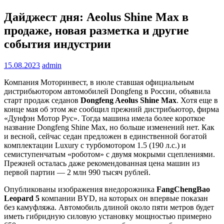
Дайджест дня: Aeolus Shine Max в
продаже, новая разметка и другие
события индустрии
15.08.2023
admin
Компания Моторинвест, в июле ставшая официальным
дистрибьютором автомобилей Dongfeng в России, объявила
старт продаж седанов
Dongfeng Aeolus Shine Max
. Хотя еще в
конце мая об этом же сообщил прежний дистрибьютор, фирма
«Дунфэн Мотор Рус». Тогда машина имела более короткое
название Dongfeng Shine Max, но больше изменений нет. Как
и весной, сейчас седан предложен в единственной богатой
комплектации Luxury с турбомотором 1.5 (190 л.с.) и
семиступенчатым «роботом» с двумя мокрыми сцеплениями.
Прежней осталась даже рекомендованная цена машин из
первой партии — 2 млн 990 тысяч рублей.
Опубликованы изображения внедорожника
FangChengBao
Leopa
r
d 5
компании BYD, на которых он впервые показан
без камуфляжа. Автомобиль длиной около пяти метров будет
иметь гибридную силовую установку мощностью примерно