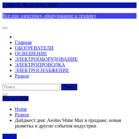
Skip
Суббота, 08 августа, 2026
to
Все про электрику, оборудование и технику
content
Главная
ОБОГРЕВАТЕЛИ
ОСВЕЩЕНИЕ
ЭЛЕКТРООБОРУДОВАНИЕ
ЭЛЕКТРОПРОВОДКА
ЭЛЕКТРОСНАБЖЕНИЕ
Разное
Найти:
You are Here
Home
Разное
Дайджест дня: Aeolus Shine Max в продаже, новая
разметка и другие события индустрии
Разное