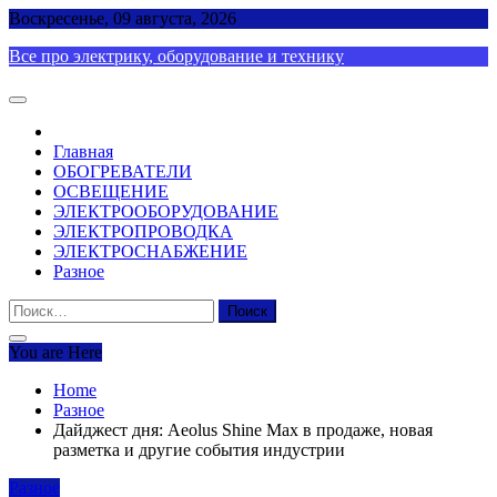
Skip
Воскресенье, 09 августа, 2026
to
Все про электрику, оборудование и технику
content
Главная
ОБОГРЕВАТЕЛИ
ОСВЕЩЕНИЕ
ЭЛЕКТРООБОРУДОВАНИЕ
ЭЛЕКТРОПРОВОДКА
ЭЛЕКТРОСНАБЖЕНИЕ
Разное
Найти:
You are Here
Home
Разное
Дайджест дня: Aeolus Shine Max в продаже, новая
разметка и другие события индустрии
Разное