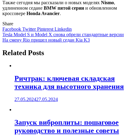
Также сегодня мы рассказали о новых моделях
Nismo
,
удлиненном седане
BMW пятой серии
и обновленном
кроссовере
Honda Avancier
.
Share
Facebook
Twitter
Pinterest
Linkedin
Навигация
Tesla Model S и Model X снова обрели стандартные версии
На смену Rio пришел новый седан Kia K3
по
записям
Related Posts
Ричтрак: ключевая складская
техника для высотного хранения
27.05.2024
27.05.2024
Запуск виброплиты: пошаговое
руководство и полезные советы