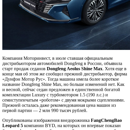
Компания Моторинвест, в июле ставшая официальным
дистрибьютором автомобилей Dongfeng в России, объявила
старт продаж седанов
Dongfeng Aeolus Shine Max
. Хотя еще в
конце мая об этом же сообщил прежний дистрибьютор, фирма
«Дунфэн Мотор Рус». Тогда машина имела более короткое
название Dongfeng Shine Max, но больше изменений нет. Как
и весной, сейчас седан предложен в единственной богатой
комплектации Luxury с турбомотором 1.5 (190 л.с.) и
семиступенчатым «роботом» с двумя мокрыми сцеплениями.
Прежней осталась даже рекомендованная цена машин из
первой партии — 2 млн 990 тысяч рублей.
Опубликованы изображения внедорожника
FangChengBao
Leopa
r
d 5
компании BYD, на которых он впервые показан