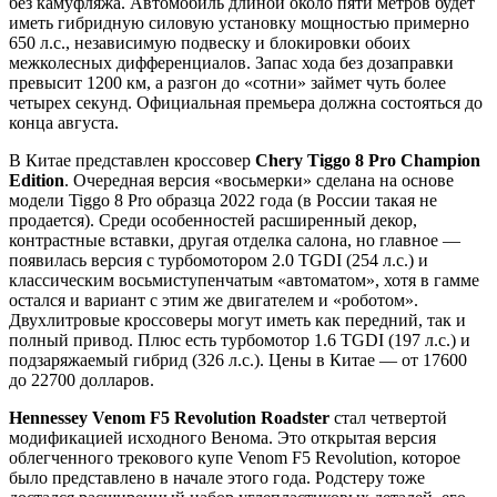
без камуфляжа. Автомобиль длиной около пяти метров будет
иметь гибридную силовую установку мощностью примерно
650 л.с., независимую подвеску и блокировки обоих
межколесных дифференциалов. Запас хода без дозаправки
превысит 1200 км, а разгон до «сотни» займет чуть более
четырех секунд. Официальная премьера должна состояться до
конца августа.
В Китае представлен кроссовер
Chery Tiggo 8 Pro Champion
Edition
. Очередная версия «восьмерки» сделана на основе
модели Tiggo 8 Pro образца 2022 года (в России такая не
продается). Среди особенностей расширенный декор,
контрастные вставки, другая отделка салона, но главное —
появилась версия с турбомотором 2.0 TGDI (254 л.с.) и
классическим восьмиступенчатым «автоматом», хотя в гамме
остался и вариант с этим же двигателем и «роботом».
Двухлитровые кроссоверы могут иметь как передний, так и
полный привод. Плюс есть турбомотор 1.6 TGDI (197 л.с.) и
подзаряжаемый гибрид (326 л.с.). Цены в Китае — от 17600
до 22700 долларов.
Hennessey
Venom
F
5
Revolution
Roadster
стал четвертой
модификацией исходного Венома. Это открытая версия
облегченного трекового купе Venom F5 Revolution, которое
было представлено в начале этого года. Родстеру тоже