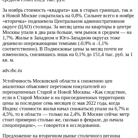
За ноябрь стоимость «квадрата» как в старых границах, так и
в Новой Москве сократилась на 0,8%. Сильнее всего в ноябре
«вторичка» подешевела Центральном административном
округе (ЦАО) столицы. За месяц цены на квартиры в центре
Москвы упали в два раза больше, чем рынок в среднем — на
1,7%. Жилье в Западном и Юго-Западном округах тоже
дешевело опережающими темпами (-0,9% и -1,1%
соответственно). В Подмосковье цены за месяц почти не
изменились, снизившись лишь на 0,1% до 151,4 тыс. руб. за 1
кв. м.
adv.rbc.ru
Устойчивость Московской области к снижению цен
аналитики объясняют перетоком покупателей из
переоцененных Старой и Новой Москвы. «Как следствие,
если в Старой Москве и на присоединенных территориях
цены за последние семь месяцев (c мая 2022 года, когда
Индекс стоимости жилья начал снижаться) упали на 6,7% и
4,5%, то в области — только на 2,4%. В Москве сейчас метр
стоит примерно столько же, сколько в феврале, до начала
спецоперации», — говорится в исследовании.
Предложение на вторичном рынке столичного региона