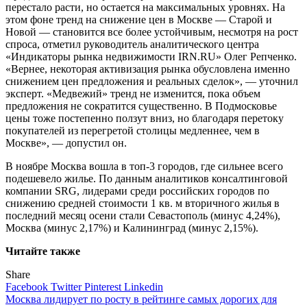
перестало расти, но остается на максимальных уровнях. На
этом фоне тренд на снижение цен в Москве — Старой и
Новой — становится все более устойчивым, несмотря на рост
спроса, отметил руководитель аналитического центра
«Индикаторы рынка недвижимости IRN.RU» Олег Репченко.
«Вернее, некоторая активизация рынка обусловлена именно
снижением цен предложения и реальных сделок», — уточнил
эксперт. «Медвежий» тренд не изменится, пока объем
предложения не сократится существенно. В Подмосковье
цены тоже постепенно ползут вниз, но благодаря перетоку
покупателей из перегретой столицы медленнее, чем в
Москве», — допустил он.
В ноябре Москва вошла в топ-3 городов, где сильнее всего
подешевело жилье. По данным аналитиков консалтинговой
компании SRG, лидерами среди российских городов по
снижению средней стоимости 1 кв. м вторичного жилья в
последний месяц осени стали Севастополь (минус 4,24%),
Москва (минус 2,17%) и Калининград (минус 2,15%).
Читайте также
Share
Facebook
Twitter
Pinterest
Linkedin
Навигация
Москва лидирует по росту в рейтинге самых дорогих для