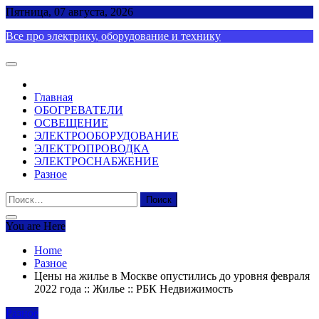
Skip
Пятница, 07 августа, 2026
to
Все про электрику, оборудование и технику
content
Главная
ОБОГРЕВАТЕЛИ
ОСВЕЩЕНИЕ
ЭЛЕКТРООБОРУДОВАНИЕ
ЭЛЕКТРОПРОВОДКА
ЭЛЕКТРОСНАБЖЕНИЕ
Разное
Найти:
You are Here
Home
Разное
Цены на жилье в Москве опустились до уровня февраля
2022 года :: Жилье :: РБК Недвижимость
Разное