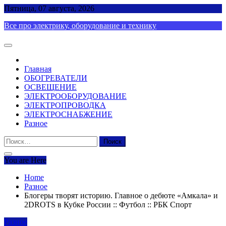
Skip
Пятница, 07 августа, 2026
to
Все про электрику, оборудование и технику
content
Главная
ОБОГРЕВАТЕЛИ
ОСВЕЩЕНИЕ
ЭЛЕКТРООБОРУДОВАНИЕ
ЭЛЕКТРОПРОВОДКА
ЭЛЕКТРОСНАБЖЕНИЕ
Разное
Найти:
You are Here
Home
Разное
Блогеры творят историю. Главное о дебюте «Амкала» и
2DROTS в Кубке России :: Футбол :: РБК Спорт
Разное