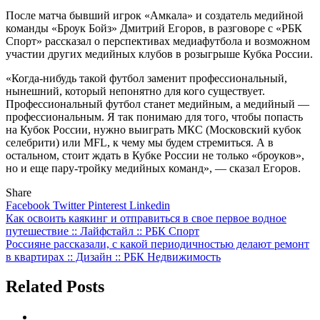
После матча бывший игрок «Амкала» и создатель медийной
команды «Броук Бойз» Дмитрий Егоров, в разговоре с «РБК
Спорт» рассказал о перспективах медиафутбола и возможном
участии других медийных клубов в розыгрыше Кубка России.
«Когда-нибудь такой футбол заменит профессиональный,
нынешний, который непонятно для кого существует.
Профессиональный футбол станет медийным, а медийный —
профессиональным. Я так понимаю для того, чтобы попасть
на Кубок России, нужно выиграть МКС (Московский кубок
селебрити) или MFL, к чему мы будем стремиться. А в
остальном, стоит ждать в Кубке России не только «броуков»,
но и еще пару-тройку медийных команд», — сказал Егоров.
Share
Facebook
Twitter
Pinterest
Linkedin
Навигация
Как освоить каякинг и отправиться в свое первое водное
путешествие :: Лайфстайл :: РБК Спорт
по
Россияне рассказали, с какой периодичностью делают ремонт
записям
в квартирах :: Дизайн :: РБК Недвижимость
Related Posts