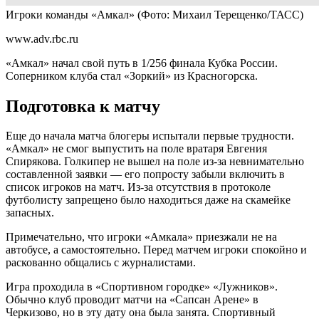
Игроки команды «Амкал»
(Фото: Михаил Терещенко/ТАСС)
www.adv.rbc.ru
«Амкал» начал свой путь в 1/256 финала Кубка России.
Соперником клуба стал «Зоркий» из Красногорска.
Подготовка к матчу
Еще до начала матча блогеры испытали первые трудности.
«Амкал» не смог выпустить на поле вратаря Евгения
Спирякова. Голкипер не вышел на поле из-за невнимательно
составленной заявки — его попросту забыли включить в
список игроков на матч. Из-за отсутствия в протоколе
футболисту запрещено было находиться даже на скамейке
запасных.
Примечательно, что игроки «Амкала» приезжали не на
автобусе, а самостоятельно. Перед матчем игроки спокойно и
раскованно общались с журналистами.
Игра проходила в «Спортивном городке» «Лужников».
Обычно клуб проводит матчи на «Сапсан Арене» в
Черкизово, но в эту дату она была занята. Спортивный