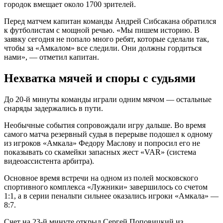
городок вмещает около 1700 зрителей.
Перед матчем капитан команды Андрей Сибсакана обратился
к футболистам с мощной речью. «Мы пишем историю. В
заявку сегодня не попало много ребят, которые сделали так,
чтобы за «Амкалом» все следили. Они должны гордиться
нами», — отметил капитан.
Нехватка мячей и споры с судьями
До 20-й минуты команды играли одним мячом — остальные
снаряды задержались в пути.
Необычные события сопровождали игру дальше. Во время
самого матча резервный судья в перерыве подошел к одному
из игроков «Амкала» Федору Маслову и попросил его не
показывать со скамейки запасных жест «VAR» (система
видеоассистента арбитра).
Основное время встречи на одном из полей московского
спортивного комплекса «Лужники» завершилось со счетом
1:1, а в серии пенальти сильнее оказались игроки «Амкала» —
8:7.
Счет на 23-й минуте открыл Сергей Поповицкий из