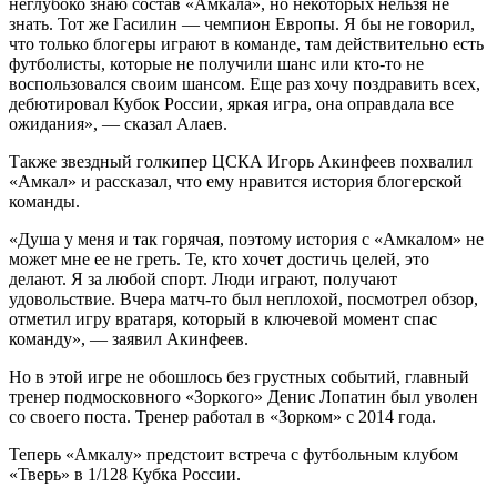
неглубоко знаю состав «Амкала», но некоторых нельзя не
знать. Тот же Гасилин — чемпион Европы. Я бы не говорил,
что только блогеры играют в команде, там действительно есть
футболисты, которые не получили шанс или кто-то не
воспользовался своим шансом. Еще раз хочу поздравить всех,
дебютировал Кубок России, яркая игра, она оправдала все
ожидания», — сказал Алаев.
Также звездный голкипер ЦСКА Игорь Акинфеев похвалил
«Амкал» и рассказал, что ему нравится история блогерской
команды.
«Душа у меня и так горячая, поэтому история с «Амкалом» не
может мне ее не греть. Те, кто хочет достичь целей, это
делают. Я за любой спорт. Люди играют, получают
удовольствие. Вчера матч-то был неплохой, посмотрел обзор,
отметил игру вратаря, который в ключевой момент спас
команду», — заявил Акинфеев.
Но в этой игре не обошлось без грустных событий, главный
тренер подмосковного «Зоркого» Денис Лопатин был уволен
со своего поста. Тренер работал в «Зорком» с 2014 года.
Теперь «Амкалу» предстоит встреча с футбольным клубом
«Тверь» в 1/128 Кубка России.