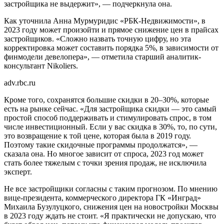
застройщика не выдержит», — подчеркнула она.
Как уточнила Анна Мурмуридис «РБК-Недвижимости», в
2023 году может произойти и прямое снижение цен в прайсах
застройщиков. «Сложно назвать точную цифру, но эта
корректировка может составить порядка 5%, в зависимости от
финмодели девелопера», — отметила старший аналитик-
консультант Nikoliers.
adv.rbc.ru
Кроме того, сохранятся большие скидки в 20–30%, которые
есть на рынке сейчас. «Для застройщика скидки — это самый
простой способ поддерживать и стимулировать спрос, в том
числе инвестиционный. Если у вас скидка в 30%, то, по сути,
это возвращение к той цене, которая была в 2019 году.
Поэтому такие скидочные программы продолжатся», —
сказала она. Но многое зависит от спроса, 2023 год может
стать более тяжелым с точки зрения продаж, не исключила
эксперт.
Не все застройщики согласны с таким прогнозом. По мнению
вице-президента, коммерческого директора ГК «Инград»
Михаила Бузулуцкого, снижения цен на новостройки Москвы
в 2023 году ждать не стоит. «Я практически не допускаю, что