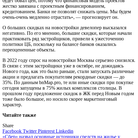
будет обвал цен, потому что финансовая модель проектов
жестко завязана с проектным финансированием,
кредитованием. Банки не позволят снижать цены. Мы будем
очень-очень медленно отрастать», — прогнозирует он.
О больших скидках на новостройки девелопер высказался
негативно. По его мнению, большие скидки, которые начали
практиковать ряд застройщиков, привели к ужесточению
политики ЦБ, поскольку на балансе банков оказались
переоцененные объекты.
В 2022 году спрос на новостройки Москвы серьезно снизился.
В связи с этим застройщики уже в октябре, не дожидаясь
Нового года, как это было раньше, стали запускать различные
акции и предлагать покупателям рекордные скидки — до
35%. По данным bnMap.pro, те или иные скидки при покупке
сегодня запущены в 75% жилых комплексов столицы. В
прошлом году предложение скидок в ЖК перед Новым годом
тоже было большое, но носило скорее маркетинговый
характер.
Читайте также
Share
Facebook
Twitter
Pinterest
Linkedin
Навигация
«Сбер» назвал основные источники средств на жилье у