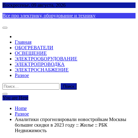
Skip
Воскресенье, 09 августа, 2026
to
Все про электрику, оборудование и технику
content
Главная
ОБОГРЕВАТЕЛИ
ОСВЕЩЕНИЕ
ЭЛЕКТРООБОРУДОВАНИЕ
ЭЛЕКТРОПРОВОДКА
ЭЛЕКТРОСНАБЖЕНИЕ
Разное
Найти:
You are Here
Home
Разное
Аналитики спрогнозировали новостройкам Москвы
большие скидки в 2023 году :: Жилье :: РБК
Недвижимость