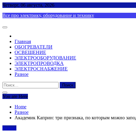
Skip
Четверг, 06 августа, 2026
to
Все про электрику, оборудование и технику
content
Главная
ОБОГРЕВАТЕЛИ
ОСВЕЩЕНИЕ
ЭЛЕКТРООБОРУДОВАНИЕ
ЭЛЕКТРОПРОВОДКА
ЭЛЕКТРОСНАБЖЕНИЕ
Разное
Найти:
You are Here
Home
Разное
Академик Каприн: три признака, по которым можно запо
Разное