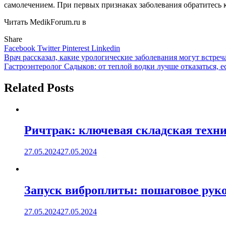
самолечением. При первых признаках заболевания обратитесь к
Читать MedikForum.ru в
Share
Facebook
Twitter
Pinterest
Linkedin
Навигация
Врач рассказал, какие урологические заболевания могут встреча
Гастроэнтеролог Садыков: от теплой водки лучше отказаться, е
по
записям
Related Posts
Ричтрак: ключевая складская техни
27.05.2024
27.05.2024
Запуск виброплиты: пошаговое руко
27.05.2024
27.05.2024