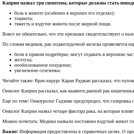
Каприн назвал три симптома, которые должны стать повод
боль в животе (особенно в верхних его отделах);
тошнота;
тяжесть и вздутие живота после жирной пищи.
Вовсе не обязательно, что эти признаки свидетельствуют о нал
По словам медиков, рак поджелудочной железы проявляется е
боли в правом подреберье, могут отдавать в верхнюю час
желтуха;
необоснованное похудение;
увеличение селезенки.
Читайте также: Врач-хирург Каран Раджан рассказал, что пупо
Онколог Каприн рассказал, как выявить ранний рак кишечника
Еще по теме: Онкоуролог Гадзиян предупредил, что газировка 
Онколог Каприн назвал четыре фактора рака, на которые влияе
Можно почитать: Медики назвали постоянно вздутый живот гл
Важно
!
Информация предоставлена в справочных целях. О прот