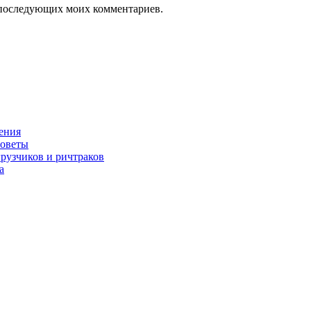
ля последующих моих комментариев.
нения
советы
грузчиков и ричтраков
а